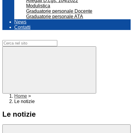
Allegati D.Lgs. 104/2022
Modulistica
Graduatorie personale Docente
Graduatorie personale ATA
News
Contatti
Campo di ricerca per le pagine del sito
Home
>
Le notizie
Le notizie