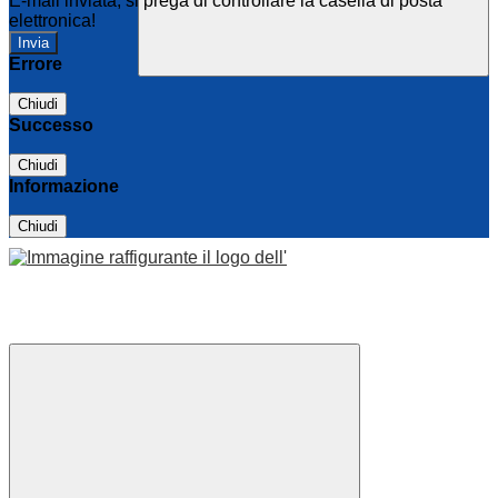
E-mail inviata, si prega di controllare la casella di posta
elettronica!
Errore
Chiudi
Successo
Chiudi
Informazione
Chiudi