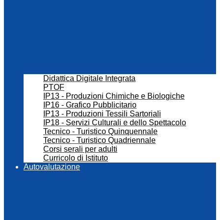
Didattica Digitale Integrata
PTOF
IP13 - Produzioni Chimiche e Biologiche
IP16 - Grafico Pubblicitario
IP13 - Produzioni Tessili Sartoriali
IP18 - Servizi Culturali e dello Spettacolo
Tecnico - Turistico Quinquennale
Tecnico - Turistico Quadriennale
Corsi serali per adulti
Curricolo di Istituto
Autovalutazione