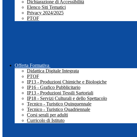
Dichiarazione di Accessibilità
Elenco Siti Tematici
Privacy 2024/2025
PTOF
Offerta Formativa
Didattica Digitale Integrata
PTOF
IP13 - Produzioni Chimiche e Biologiche
IP16 - Grafico Pubblicitario
IP13 - Produzioni Tessili Sartoriali
IP18 - Servizi Culturali e dello Spettacolo
Tecnico - Turistico Quinquennale
Tecnico - Turistico Quadriennale
Corsi serali per adulti
Curricolo di Istituto