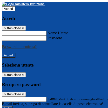
Accedi
Accedi
button close
×
Nome Utente
Password
Password dimenticata?
Seleziona utente
button close
×
Recupero password
button close
×
E-mail
Verrà inviato un messaggio all'indiriz
E-mail inviata, si prega di controllare la casella di posta elettronica!