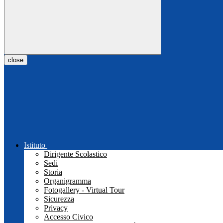
close
Istituto
Dirigente Scolastico
Sedi
Storia
Organigramma
Fotogallery - Virtual Tour
Sicurezza
Privacy
Accesso Civico