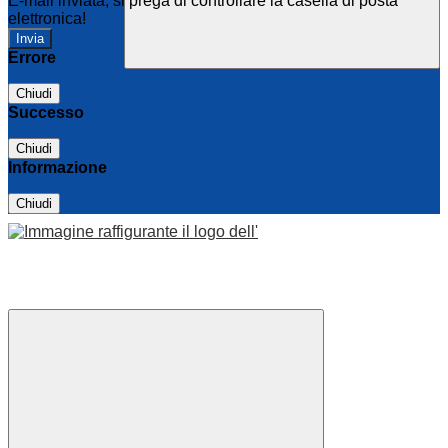
E-mail inviata, si prega di controllare la casella di posta
elettronica!
Errore
Chiudi
Successo
Chiudi
Informazione
Chiudi