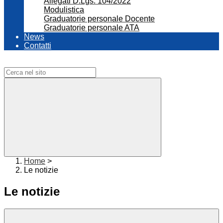
Allegati D.Lgs. 104/2022
Modulistica
Graduatorie personale Docente
Graduatorie personale ATA
News
Contatti
Campo di ricerca per le pagine del sito
Home
>
Le notizie
Le notizie