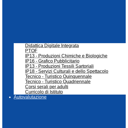
Didattica Digitale Integrata
PTOF
IP13 - Produzioni Chimiche e Biologiche
IP16 - Grafico Pubblicitario
IP13 - Produzioni Tessili Sartoriali
IP18 - Servizi Culturali e dello Spettacolo
Tecnico - Turistico Quinquennale
Tecnico - Turistico Quadriennale
Corsi serali per adulti
Curricolo di Istituto
Autovalutazione