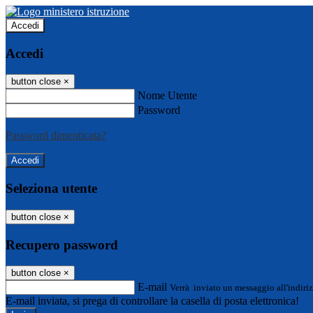
Accedi
Accedi
button close
×
Nome Utente
Password
Password dimenticata?
Seleziona utente
button close
×
Recupero password
button close
×
E-mail
Verrà inviato un messaggio all'indiriz
E-mail inviata, si prega di controllare la casella di posta elettronica!