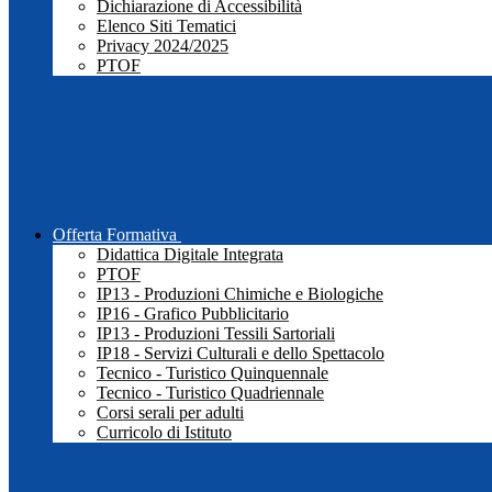
Dichiarazione di Accessibilità
Elenco Siti Tematici
Privacy 2024/2025
PTOF
Offerta Formativa
Didattica Digitale Integrata
PTOF
IP13 - Produzioni Chimiche e Biologiche
IP16 - Grafico Pubblicitario
IP13 - Produzioni Tessili Sartoriali
IP18 - Servizi Culturali e dello Spettacolo
Tecnico - Turistico Quinquennale
Tecnico - Turistico Quadriennale
Corsi serali per adulti
Curricolo di Istituto