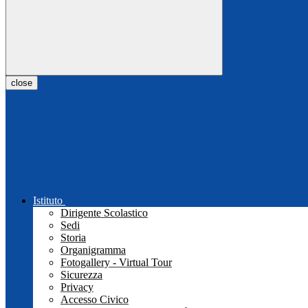
close
Istituto
Dirigente Scolastico
Sedi
Storia
Organigramma
Fotogallery - Virtual Tour
Sicurezza
Privacy
Accesso Civico