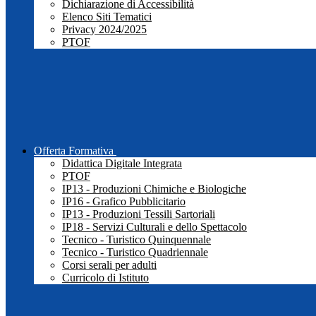
Dichiarazione di Accessibilità
Elenco Siti Tematici
Privacy 2024/2025
PTOF
Offerta Formativa
Didattica Digitale Integrata
PTOF
IP13 - Produzioni Chimiche e Biologiche
IP16 - Grafico Pubblicitario
IP13 - Produzioni Tessili Sartoriali
IP18 - Servizi Culturali e dello Spettacolo
Tecnico - Turistico Quinquennale
Tecnico - Turistico Quadriennale
Corsi serali per adulti
Curricolo di Istituto