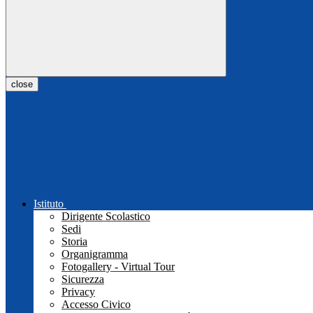
close
Istituto
Dirigente Scolastico
Sedi
Storia
Organigramma
Fotogallery - Virtual Tour
Sicurezza
Privacy
Accesso Civico