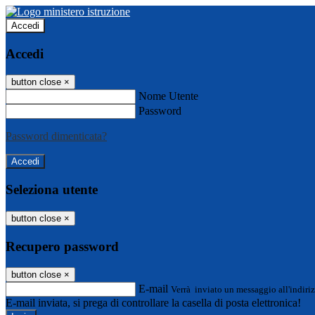
Accedi
Accedi
button close
×
Nome Utente
Password
Password dimenticata?
Seleziona utente
button close
×
Recupero password
button close
×
E-mail
Verrà inviato un messaggio all'indiriz
E-mail inviata, si prega di controllare la casella di posta elettronica!