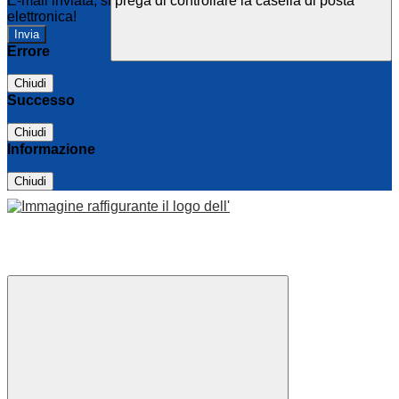
E-mail inviata, si prega di controllare la casella di posta
elettronica!
Errore
Chiudi
Successo
Chiudi
Informazione
Chiudi