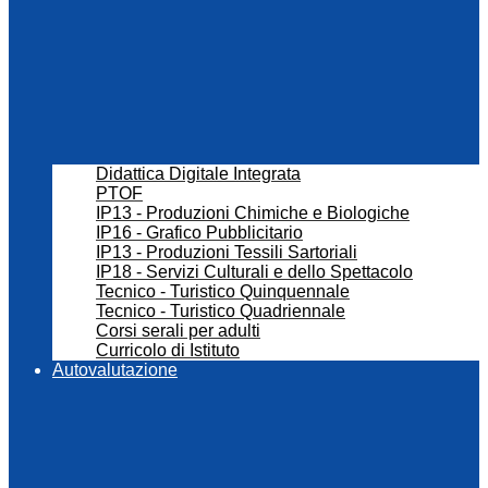
Didattica Digitale Integrata
PTOF
IP13 - Produzioni Chimiche e Biologiche
IP16 - Grafico Pubblicitario
IP13 - Produzioni Tessili Sartoriali
IP18 - Servizi Culturali e dello Spettacolo
Tecnico - Turistico Quinquennale
Tecnico - Turistico Quadriennale
Corsi serali per adulti
Curricolo di Istituto
Autovalutazione