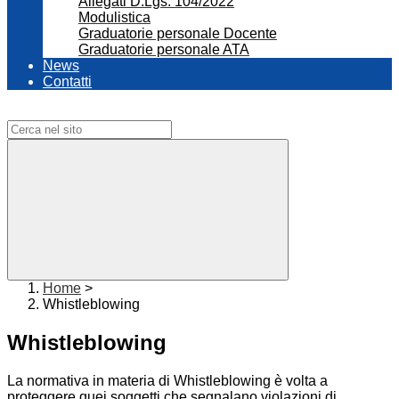
Allegati D.Lgs. 104/2022
Modulistica
Graduatorie personale Docente
Graduatorie personale ATA
News
Contatti
Campo di ricerca per le pagine del sito
Home
>
Whistleblowing
Whistleblowing
La normativa in materia di Whistleblowing è volta a
proteggere quei soggetti che segnalano violazioni di