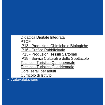
Didattica Digitale Integrata
PTOF
IP13 - Produzioni Chimiche e Biologiche
IP16 - Grafico Pubblicitario
IP13 - Produzioni Tessili Sartoriali
IP18 - Servizi Culturali e dello Spettacolo
Tecnico - Turistico Quinquennale
Tecnico - Turistico Quadriennale
Corsi serali per adulti
Curricolo di Istituto
Autovalutazione