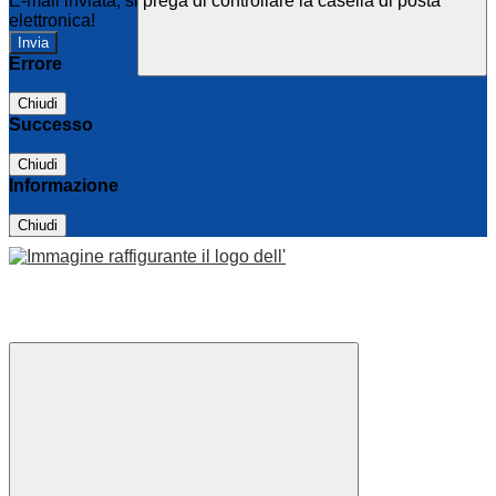
E-mail inviata, si prega di controllare la casella di posta
elettronica!
Errore
Chiudi
Successo
Chiudi
Informazione
Chiudi