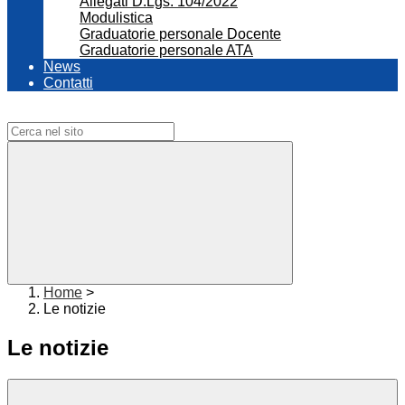
Allegati D.Lgs. 104/2022
Modulistica
Graduatorie personale Docente
Graduatorie personale ATA
News
Contatti
Campo di ricerca per le pagine del sito
Home
>
Le notizie
Le notizie