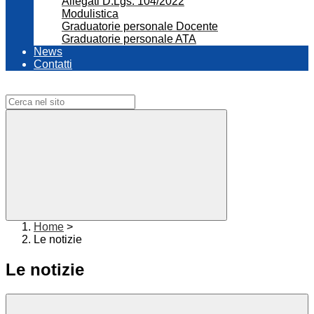
Allegati D.Lgs. 104/2022
Modulistica
Graduatorie personale Docente
Graduatorie personale ATA
News
Contatti
Campo di ricerca per le pagine del sito
Home
>
Le notizie
Le notizie