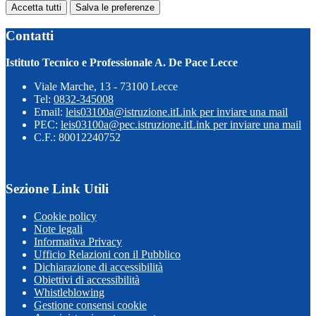
Accetta tutti
Salva le preferenze
Contatti
Istituto Tecnico e Professionale A. De Pace Lecce
Viale Marche, 13 - 73100 Lecce
Tel:
0832-345008
Email:
leis03100a@istruzione.it
Link per inviare una mail
PEC:
leis03100a@pec.istruzione.it
Link per inviare una mail
C.F.: 80012240752
Sezione Link Utili
Cookie policy
Note legali
Informativa Privacy
Ufficio Relazioni con il Pubblico
Dichiarazione di accessibilità
Obiettivi di accessibilità
Whistleblowing
Gestione consensi cookie