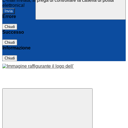
E-mail inviata, si prega di controllare la casella di posta
elettronica!
Errore
Chiudi
Successo
Chiudi
Informazione
Chiudi