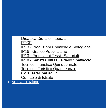
Didattica Digitale Integrata
PTOF
IP13 - Produzioni Chimiche e Biologiche
IP16 - Grafico Pubblicitario
IP13 - Produzioni Tessili Sartoriali
IP18 - Servizi Culturali e dello Spettacolo
Tecnico - Turistico Quinquennale
Tecnico - Turistico Quadriennale
Corsi serali per adulti
Curricolo di Istituto
Autovalutazione