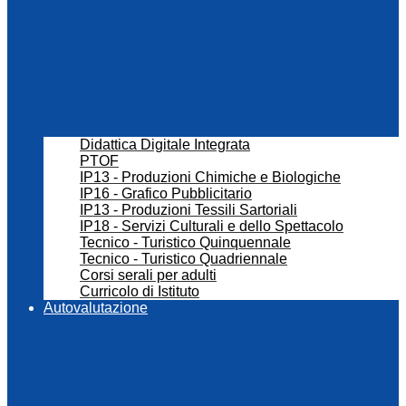
Didattica Digitale Integrata
PTOF
IP13 - Produzioni Chimiche e Biologiche
IP16 - Grafico Pubblicitario
IP13 - Produzioni Tessili Sartoriali
IP18 - Servizi Culturali e dello Spettacolo
Tecnico - Turistico Quinquennale
Tecnico - Turistico Quadriennale
Corsi serali per adulti
Curricolo di Istituto
Autovalutazione