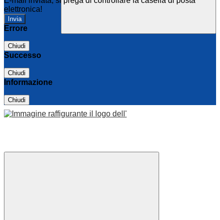
E-mail inviata, si prega di controllare la casella di posta
elettronica!
Errore
Chiudi
Successo
Chiudi
Informazione
Chiudi