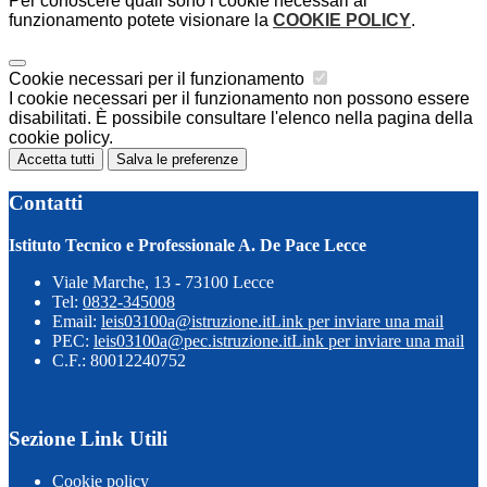
Per conoscere quali sono i cookie necessari al
funzionamento potete visionare la
COOKIE POLICY
.
Cookie necessari per il funzionamento
I cookie necessari per il funzionamento non possono essere
disabilitati. È possibile consultare l'elenco nella pagina della
cookie policy.
Accetta tutti
Salva le preferenze
Contatti
Istituto Tecnico e Professionale A. De Pace Lecce
Viale Marche, 13 - 73100 Lecce
Tel:
0832-345008
Email:
leis03100a@istruzione.it
Link per inviare una mail
PEC:
leis03100a@pec.istruzione.it
Link per inviare una mail
C.F.: 80012240752
Sezione Link Utili
Cookie policy