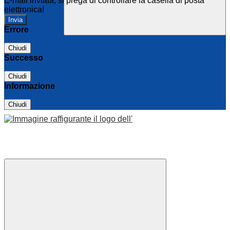
E-mail inviata, si prega di controllare la casella di posta
elettronica!
Errore
Chiudi
Successo
Chiudi
Informazione
Chiudi