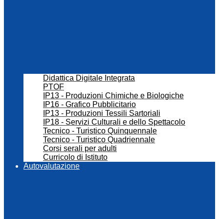
Didattica Digitale Integrata
PTOF
IP13 - Produzioni Chimiche e Biologiche
IP16 - Grafico Pubblicitario
IP13 - Produzioni Tessili Sartoriali
IP18 - Servizi Culturali e dello Spettacolo
Tecnico - Turistico Quinquennale
Tecnico - Turistico Quadriennale
Corsi serali per adulti
Curricolo di Istituto
Autovalutazione