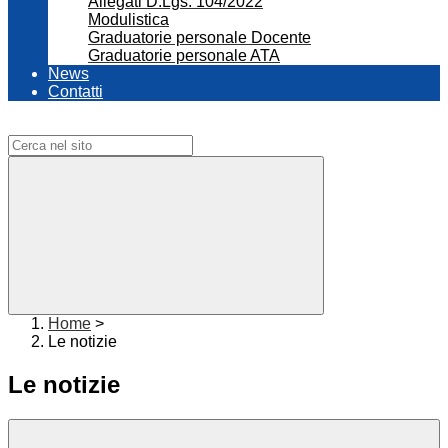
Allegati D.Lgs. 104/2022
Modulistica
Graduatorie personale Docente
Graduatorie personale ATA
News
Contatti
Campo di ricerca per le pagine del sito
Home
>
Le notizie
Le notizie