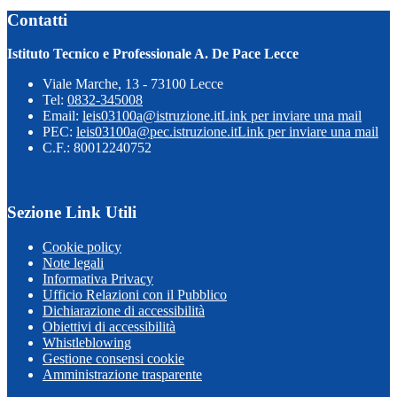
Contatti
Istituto Tecnico e Professionale A. De Pace Lecce
Viale Marche, 13 - 73100 Lecce
Tel:
0832-345008
Email:
leis03100a@istruzione.it
Link per inviare una mail
PEC:
leis03100a@pec.istruzione.it
Link per inviare una mail
C.F.: 80012240752
Sezione Link Utili
Cookie policy
Note legali
Informativa Privacy
Ufficio Relazioni con il Pubblico
Dichiarazione di accessibilità
Obiettivi di accessibilità
Whistleblowing
Gestione consensi cookie
Amministrazione trasparente