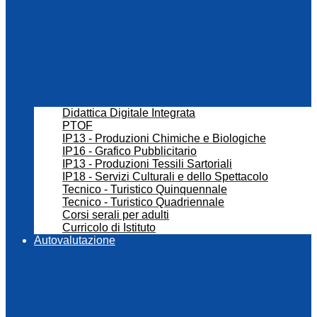
Didattica Digitale Integrata
PTOF
IP13 - Produzioni Chimiche e Biologiche
IP16 - Grafico Pubblicitario
IP13 - Produzioni Tessili Sartoriali
IP18 - Servizi Culturali e dello Spettacolo
Tecnico - Turistico Quinquennale
Tecnico - Turistico Quadriennale
Corsi serali per adulti
Curricolo di Istituto
Autovalutazione