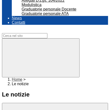
Allegati D.Lgs. 104/2022
Modulistica
Graduatorie personale Docente
Graduatorie personale ATA
News
Contatti
Campo di ricerca per le pagine del sito
Home
>
Le notizie
Le notizie