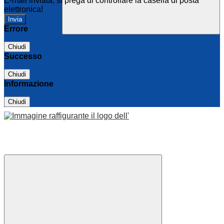
E-mail inviata, si prega di controllare la casella di posta
elettronica!
Errore
Chiudi
Successo
Chiudi
Informazione
Chiudi