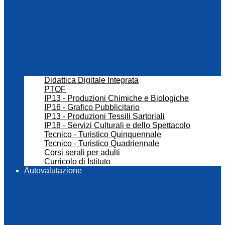
Didattica Digitale Integrata
PTOF
IP13 - Produzioni Chimiche e Biologiche
IP16 - Grafico Pubblicitario
IP13 - Produzioni Tessili Sartoriali
IP18 - Servizi Culturali e dello Spettacolo
Tecnico - Turistico Quinquennale
Tecnico - Turistico Quadriennale
Corsi serali per adulti
Curricolo di Istituto
Autovalutazione