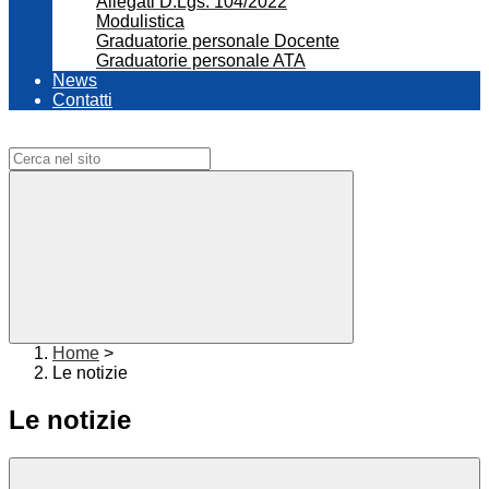
Allegati D.Lgs. 104/2022
Modulistica
Graduatorie personale Docente
Graduatorie personale ATA
News
Contatti
Campo di ricerca per le pagine del sito
Home
>
Le notizie
Le notizie