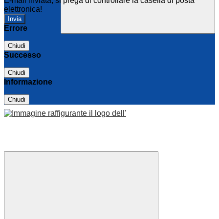
E-mail inviata, si prega di controllare la casella di posta
elettronica!
Errore
Chiudi
Successo
Chiudi
Informazione
Chiudi