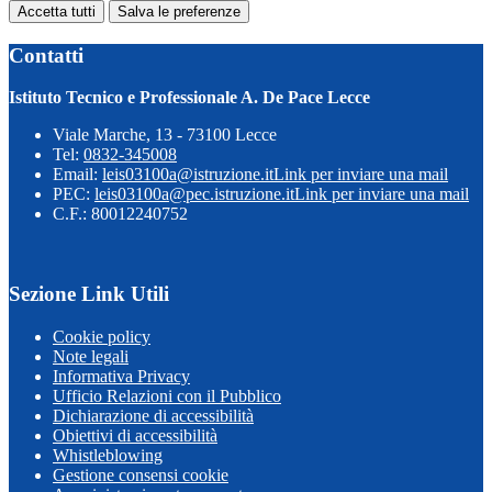
Accetta tutti
Salva le preferenze
Contatti
Istituto Tecnico e Professionale A. De Pace Lecce
Viale Marche, 13 - 73100 Lecce
Tel:
0832-345008
Email:
leis03100a@istruzione.it
Link per inviare una mail
PEC:
leis03100a@pec.istruzione.it
Link per inviare una mail
C.F.: 80012240752
Sezione Link Utili
Cookie policy
Note legali
Informativa Privacy
Ufficio Relazioni con il Pubblico
Dichiarazione di accessibilità
Obiettivi di accessibilità
Whistleblowing
Gestione consensi cookie