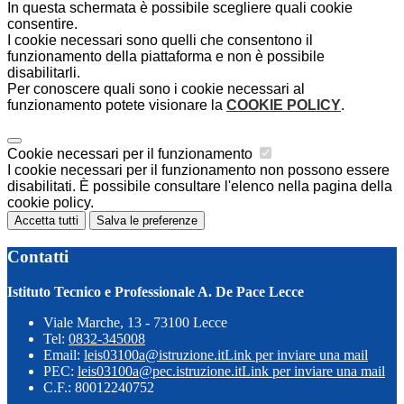
In questa schermata è possibile scegliere quali cookie
consentire.
I cookie necessari sono quelli che consentono il
funzionamento della piattaforma e non è possibile
disabilitarli.
Per conoscere quali sono i cookie necessari al
funzionamento potete visionare la
COOKIE POLICY
.
Cookie necessari per il funzionamento
I cookie necessari per il funzionamento non possono essere
disabilitati. È possibile consultare l'elenco nella pagina della
cookie policy.
Accetta tutti
Salva le preferenze
Contatti
Istituto Tecnico e Professionale A. De Pace Lecce
Viale Marche, 13 - 73100 Lecce
Tel:
0832-345008
Email:
leis03100a@istruzione.it
Link per inviare una mail
PEC:
leis03100a@pec.istruzione.it
Link per inviare una mail
C.F.: 80012240752