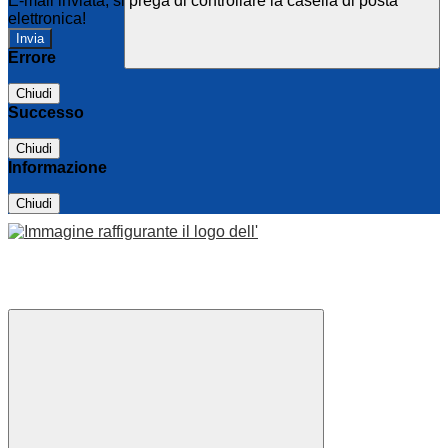
E-mail inviata, si prega di controllare la casella di posta
elettronica!
Errore
Chiudi
Successo
Chiudi
Informazione
Chiudi