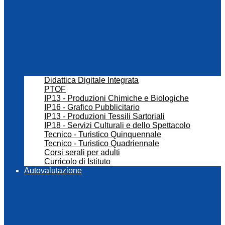
Didattica Digitale Integrata
PTOF
IP13 - Produzioni Chimiche e Biologiche
IP16 - Grafico Pubblicitario
IP13 - Produzioni Tessili Sartoriali
IP18 - Servizi Culturali e dello Spettacolo
Tecnico - Turistico Quinquennale
Tecnico - Turistico Quadriennale
Corsi serali per adulti
Curricolo di Istituto
Autovalutazione