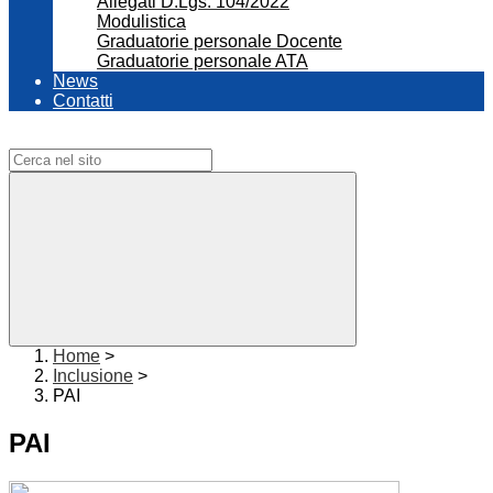
Allegati D.Lgs. 104/2022
Modulistica
Graduatorie personale Docente
Graduatorie personale ATA
News
Contatti
Campo di ricerca per le pagine del sito
Home
>
Inclusione
>
PAI
PAI