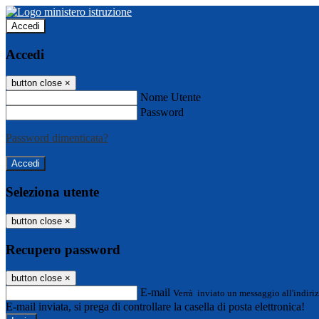
Accedi
Accedi
button close
×
Nome Utente
Password
Password dimenticata?
Seleziona utente
button close
×
Recupero password
button close
×
E-mail
Verrà inviato un messaggio all'indiriz
E-mail inviata, si prega di controllare la casella di posta elettronica!