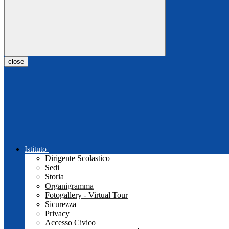
close
Istituto
Dirigente Scolastico
Sedi
Storia
Organigramma
Fotogallery - Virtual Tour
Sicurezza
Privacy
Accesso Civico