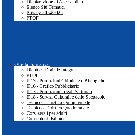
Dichiarazione di Accessibilità
Elenco Siti Tematici
Privacy 2024/2025
PTOF
Offerta Formativa
Didattica Digitale Integrata
PTOF
IP13 - Produzioni Chimiche e Biologiche
IP16 - Grafico Pubblicitario
IP13 - Produzioni Tessili Sartoriali
IP18 - Servizi Culturali e dello Spettacolo
Tecnico - Turistico Quinquennale
Tecnico - Turistico Quadriennale
Corsi serali per adulti
Curricolo di Istituto