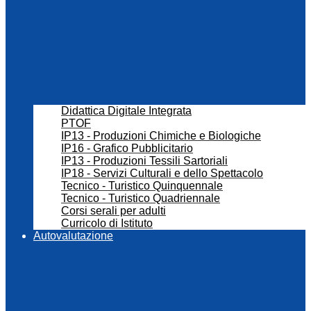
Didattica Digitale Integrata
PTOF
IP13 - Produzioni Chimiche e Biologiche
IP16 - Grafico Pubblicitario
IP13 - Produzioni Tessili Sartoriali
IP18 - Servizi Culturali e dello Spettacolo
Tecnico - Turistico Quinquennale
Tecnico - Turistico Quadriennale
Corsi serali per adulti
Curricolo di Istituto
Autovalutazione