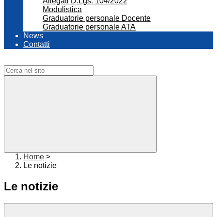
Allegati D.Lgs. 104/2022
Modulistica
Graduatorie personale Docente
Graduatorie personale ATA
News
Contatti
Campo di ricerca per le pagine del sito
Home
>
Le notizie
Le notizie