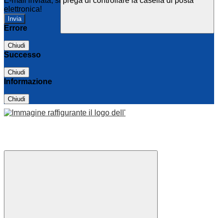
E-mail inviata, si prega di controllare la casella di posta
elettronica!
Errore
Chiudi
Successo
Chiudi
Informazione
Chiudi