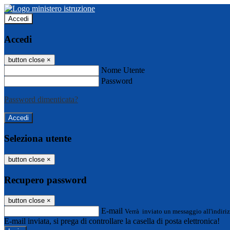
Accedi
Accedi
button close
×
Nome Utente
Password
Password dimenticata?
Seleziona utente
button close
×
Recupero password
button close
×
E-mail
Verrà inviato un messaggio all'indiriz
E-mail inviata, si prega di controllare la casella di posta elettronica!