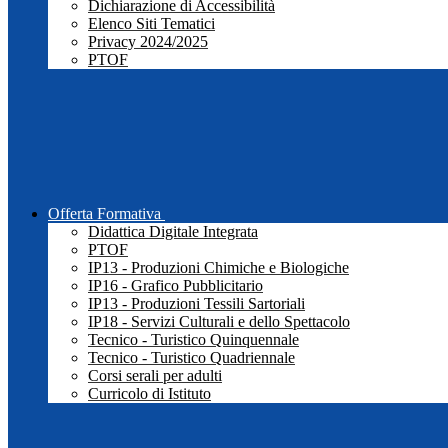
Dichiarazione di Accessibilità
Elenco Siti Tematici
Privacy 2024/2025
PTOF
Offerta Formativa
Didattica Digitale Integrata
PTOF
IP13 - Produzioni Chimiche e Biologiche
IP16 - Grafico Pubblicitario
IP13 - Produzioni Tessili Sartoriali
IP18 - Servizi Culturali e dello Spettacolo
Tecnico - Turistico Quinquennale
Tecnico - Turistico Quadriennale
Corsi serali per adulti
Curricolo di Istituto