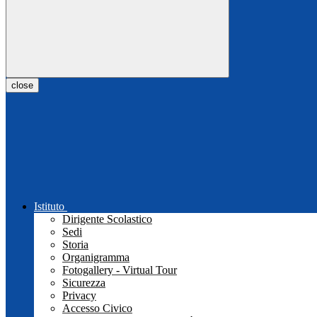
close
Istituto
Dirigente Scolastico
Sedi
Storia
Organigramma
Fotogallery - Virtual Tour
Sicurezza
Privacy
Accesso Civico