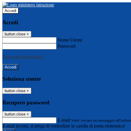
Accedi
Accedi
button close
×
Nome Utente
Password
Password dimenticata?
Seleziona utente
button close
×
Recupero password
button close
×
E-mail
Verrà inviato un messaggio all'indiriz
E-mail inviata, si prega di controllare la casella di posta elettronica!