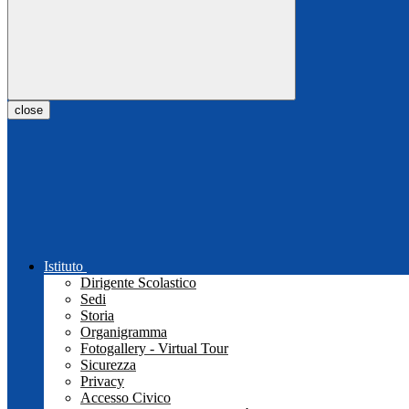
close
Istituto
Dirigente Scolastico
Sedi
Storia
Organigramma
Fotogallery - Virtual Tour
Sicurezza
Privacy
Accesso Civico