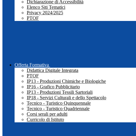
Dichiarazione di Accessibilità
Elenco Siti Tematici
Privacy 2024/2025
PTOF
Offerta Formativa
Didattica Digitale Integrata
PTOF
IP13 - Produzioni Chimiche e Biologiche
IP16 - Grafico Pubblicitario
IP13 - Produzioni Tessili Sartoriali
IP18 - Servizi Culturali e dello Spettacolo
Tecnico - Turistico Quinquennale
Tecnico - Turistico Quadriennale
Corsi serali per adulti
Curricolo di Istituto