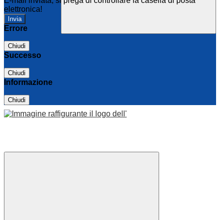
E-mail inviata, si prega di controllare la casella di posta
elettronica!
Errore
Chiudi
Successo
Chiudi
Informazione
Chiudi