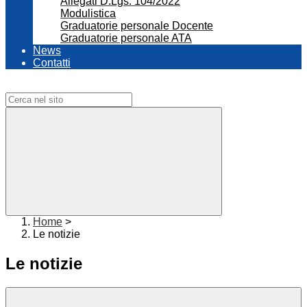
Allegati D.Lgs. 104/2022
Modulistica
Graduatorie personale Docente
Graduatorie personale ATA
News
Contatti
Campo di ricerca per le pagine del sito
Home
>
Le notizie
Le notizie