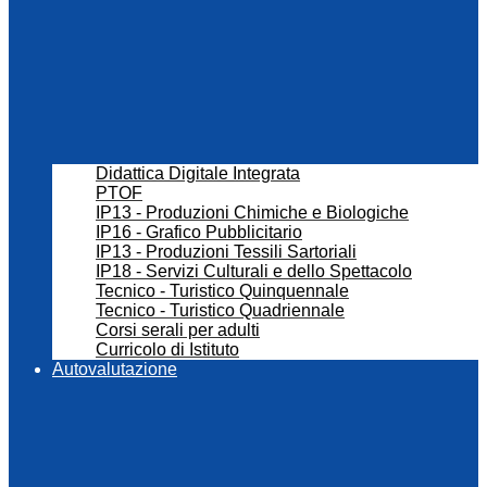
Didattica Digitale Integrata
PTOF
IP13 - Produzioni Chimiche e Biologiche
IP16 - Grafico Pubblicitario
IP13 - Produzioni Tessili Sartoriali
IP18 - Servizi Culturali e dello Spettacolo
Tecnico - Turistico Quinquennale
Tecnico - Turistico Quadriennale
Corsi serali per adulti
Curricolo di Istituto
Autovalutazione