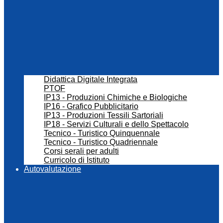
Didattica Digitale Integrata
PTOF
IP13 - Produzioni Chimiche e Biologiche
IP16 - Grafico Pubblicitario
IP13 - Produzioni Tessili Sartoriali
IP18 - Servizi Culturali e dello Spettacolo
Tecnico - Turistico Quinquennale
Tecnico - Turistico Quadriennale
Corsi serali per adulti
Curricolo di Istituto
Autovalutazione