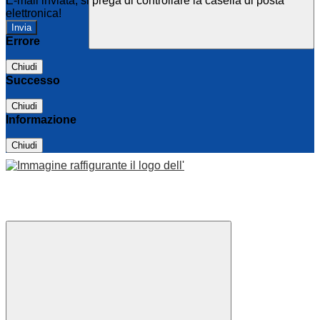
E-mail inviata, si prega di controllare la casella di posta
elettronica!
Errore
Chiudi
Successo
Chiudi
Informazione
Chiudi