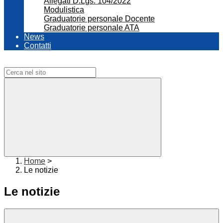
Allegati D.Lgs. 104/2022
Modulistica
Graduatorie personale Docente
Graduatorie personale ATA
News
Contatti
Campo di ricerca per le pagine del sito
Home
>
Le notizie
Le notizie