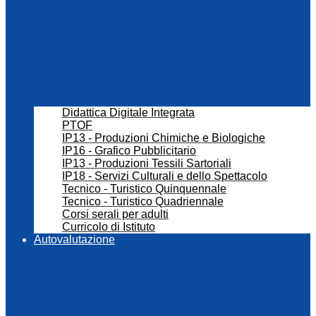
Didattica Digitale Integrata
PTOF
IP13 - Produzioni Chimiche e Biologiche
IP16 - Grafico Pubblicitario
IP13 - Produzioni Tessili Sartoriali
IP18 - Servizi Culturali e dello Spettacolo
Tecnico - Turistico Quinquennale
Tecnico - Turistico Quadriennale
Corsi serali per adulti
Curricolo di Istituto
Autovalutazione