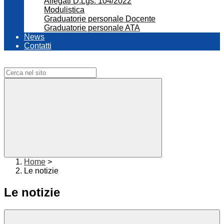
Allegati D.Lgs. 104/2022
Modulistica
Graduatorie personale Docente
Graduatorie personale ATA
News
Contatti
Campo di ricerca per le pagine del sito
Home
>
Le notizie
Le notizie