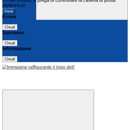
E-mail inviata, si prega di controllare la casella di posta
elettronica!
Errore
Chiudi
Successo
Chiudi
Informazione
Chiudi