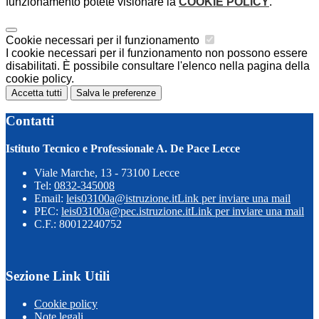
funzionamento potete visionare la
COOKIE POLICY
.
Cookie necessari per il funzionamento
I cookie necessari per il funzionamento non possono essere
disabilitati. È possibile consultare l'elenco nella pagina della
cookie policy.
Accetta tutti
Salva le preferenze
Contatti
Istituto Tecnico e Professionale A. De Pace Lecce
Viale Marche, 13 - 73100 Lecce
Tel:
0832-345008
Email:
leis03100a@istruzione.it
Link per inviare una mail
PEC:
leis03100a@pec.istruzione.it
Link per inviare una mail
C.F.: 80012240752
Sezione Link Utili
Cookie policy
Note legali