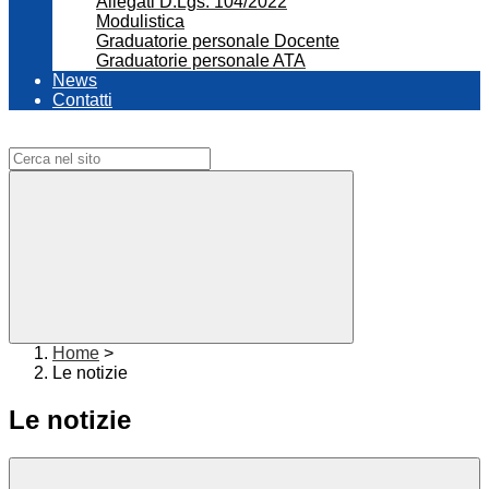
Allegati D.Lgs. 104/2022
Modulistica
Graduatorie personale Docente
Graduatorie personale ATA
News
Contatti
Campo di ricerca per le pagine del sito
Home
>
Le notizie
Le notizie