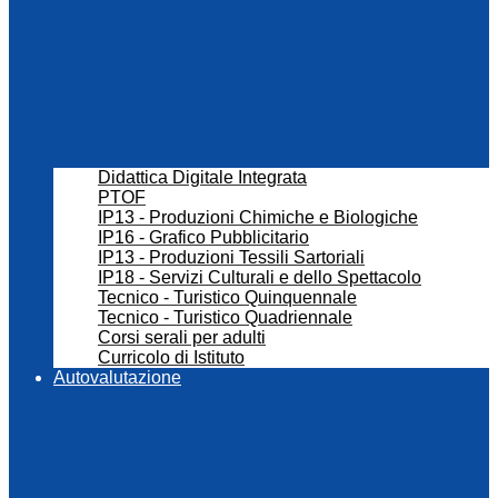
Didattica Digitale Integrata
PTOF
IP13 - Produzioni Chimiche e Biologiche
IP16 - Grafico Pubblicitario
IP13 - Produzioni Tessili Sartoriali
IP18 - Servizi Culturali e dello Spettacolo
Tecnico - Turistico Quinquennale
Tecnico - Turistico Quadriennale
Corsi serali per adulti
Curricolo di Istituto
Autovalutazione