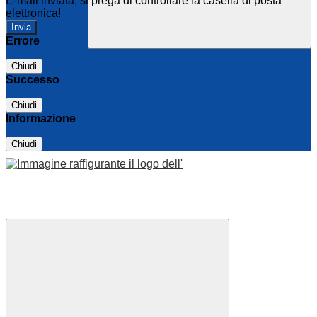
E-mail inviata, si prega di controllare la casella di posta
elettronica!
Errore
Chiudi
Successo
Chiudi
Informazione
Chiudi