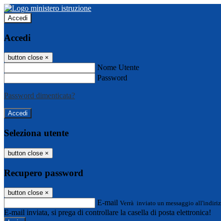
Accedi
Accedi
button close
×
Nome Utente
Password
Password dimenticata?
Seleziona utente
button close
×
Recupero password
button close
×
E-mail
Verrà inviato un messaggio all'indiriz
E-mail inviata, si prega di controllare la casella di posta elettronica!