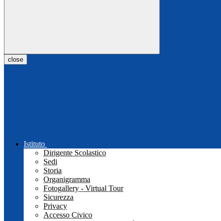
close
Istituto
Dirigente Scolastico
Sedi
Storia
Organigramma
Fotogallery - Virtual Tour
Sicurezza
Privacy
Accesso Civico