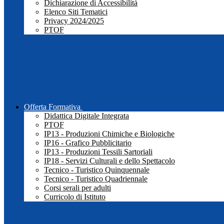
Dichiarazione di Accessibilità
Elenco Siti Tematici
Privacy 2024/2025
PTOF
Offerta Formativa
Didattica Digitale Integrata
PTOF
IP13 - Produzioni Chimiche e Biologiche
IP16 - Grafico Pubblicitario
IP13 - Produzioni Tessili Sartoriali
IP18 - Servizi Culturali e dello Spettacolo
Tecnico - Turistico Quinquennale
Tecnico - Turistico Quadriennale
Corsi serali per adulti
Curricolo di Istituto