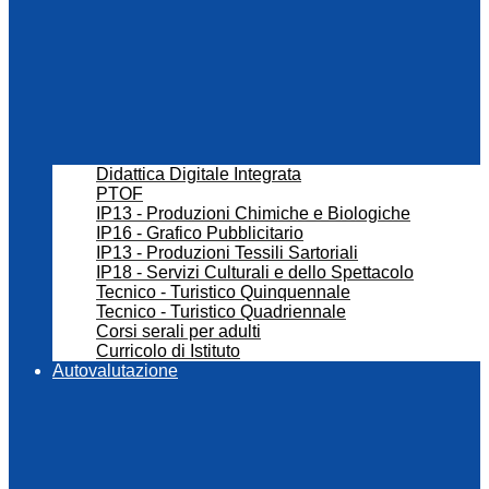
Didattica Digitale Integrata
PTOF
IP13 - Produzioni Chimiche e Biologiche
IP16 - Grafico Pubblicitario
IP13 - Produzioni Tessili Sartoriali
IP18 - Servizi Culturali e dello Spettacolo
Tecnico - Turistico Quinquennale
Tecnico - Turistico Quadriennale
Corsi serali per adulti
Curricolo di Istituto
Autovalutazione