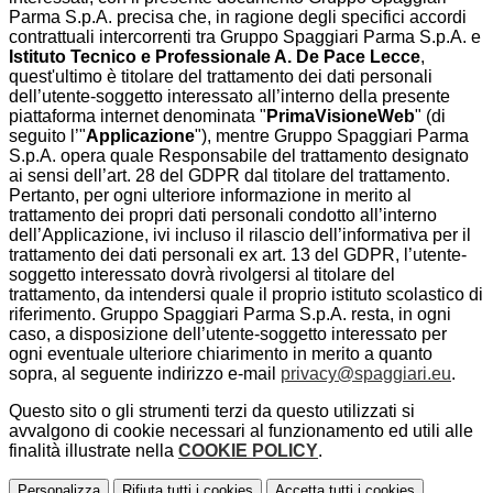
Parma S.p.A. precisa che, in ragione degli specifici accordi
contrattuali intercorrenti tra Gruppo Spaggiari Parma S.p.A. e
Istituto Tecnico e Professionale A. De Pace Lecce
,
quest'ultimo è titolare del trattamento dei dati personali
dell’utente-soggetto interessato all’interno della presente
piattaforma internet denominata "
PrimaVisioneWeb
" (di
seguito l’"
Applicazione
"), mentre Gruppo Spaggiari Parma
S.p.A. opera quale Responsabile del trattamento designato
ai sensi dell’art. 28 del GDPR dal titolare del trattamento.
Pertanto, per ogni ulteriore informazione in merito al
trattamento dei propri dati personali condotto all’interno
dell’Applicazione, ivi incluso il rilascio dell’informativa per il
trattamento dei dati personali ex art. 13 del GDPR, l’utente-
soggetto interessato dovrà rivolgersi al titolare del
trattamento, da intendersi quale il proprio istituto scolastico di
riferimento. Gruppo Spaggiari Parma S.p.A. resta, in ogni
caso, a disposizione dell’utente-soggetto interessato per
ogni eventuale ulteriore chiarimento in merito a quanto
sopra, al seguente indirizzo e-mail
privacy@spaggiari.eu
.
Questo sito o gli strumenti terzi da questo utilizzati si
avvalgono di cookie necessari al funzionamento ed utili alle
finalità illustrate nella
COOKIE POLICY
.
Personalizza
Rifiuta tutti
i cookies
Accetta tutti
i cookies