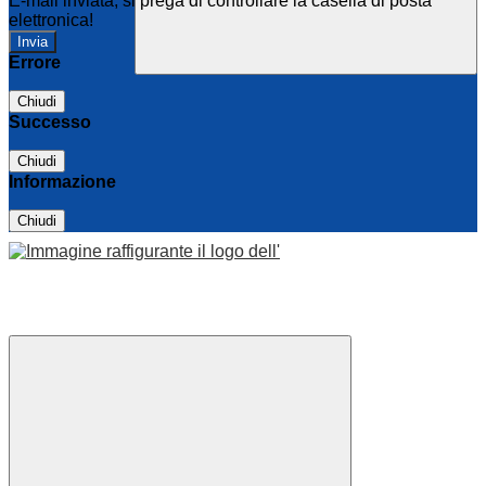
E-mail inviata, si prega di controllare la casella di posta
elettronica!
Errore
Chiudi
Successo
Chiudi
Informazione
Chiudi