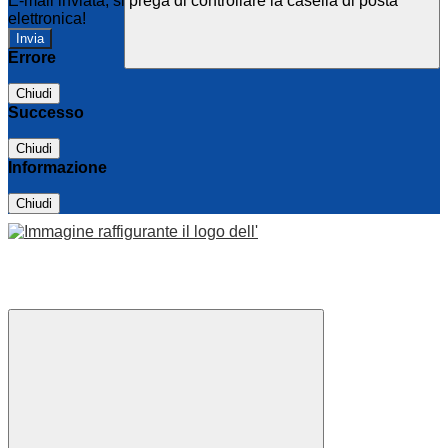
E-mail inviata, si prega di controllare la casella di posta
elettronica!
Errore
Chiudi
Successo
Chiudi
Informazione
Chiudi