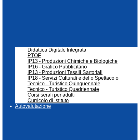
Didattica Digitale Integrata
PTOF
IP13 - Produzioni Chimiche e Biologiche
IP16 - Grafico Pubblicitario
IP13 - Produzioni Tessili Sartoriali
IP18 - Servizi Culturali e dello Spettacolo
Tecnico - Turistico Quinquennale
Tecnico - Turistico Quadriennale
Corsi serali per adulti
Curricolo di Istituto
Autovalutazione