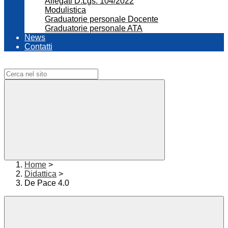
Allegati D.Lgs. 104/2022
Modulistica
Graduatorie personale Docente
Graduatorie personale ATA
News
Contatti
Campo di ricerca per le pagine del sito
Home
>
Didattica
>
De Pace 4.0