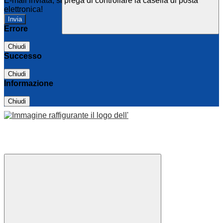
E-mail inviata, si prega di controllare la casella di posta
elettronica!
Errore
Chiudi
Successo
Chiudi
Informazione
Chiudi