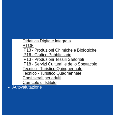
Didattica Digitale Integrata
PTOF
IP13 - Produzioni Chimiche e Biologiche
IP16 - Grafico Pubblicitario
IP13 - Produzioni Tessili Sartoriali
IP18 - Servizi Culturali e dello Spettacolo
Tecnico - Turistico Quinquennale
Tecnico - Turistico Quadriennale
Corsi serali per adulti
Curricolo di Istituto
Autovalutazione