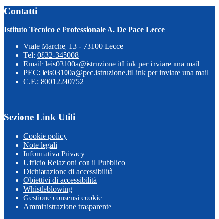
Contatti
Istituto Tecnico e Professionale A. De Pace Lecce
Viale Marche, 13 - 73100 Lecce
Tel:
0832-345008
Email:
leis03100a@istruzione.it
Link per inviare una mail
PEC:
leis03100a@pec.istruzione.it
Link per inviare una mail
C.F.: 80012240752
Sezione Link Utili
Cookie policy
Note legali
Informativa Privacy
Ufficio Relazioni con il Pubblico
Dichiarazione di accessibilità
Obiettivi di accessibilità
Whistleblowing
Gestione consensi cookie
Amministrazione trasparente