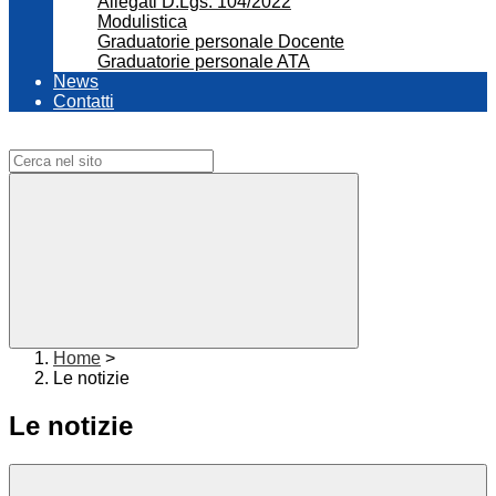
Allegati D.Lgs. 104/2022
Modulistica
Graduatorie personale Docente
Graduatorie personale ATA
News
Contatti
Campo di ricerca per le pagine del sito
Home
>
Le notizie
Le notizie