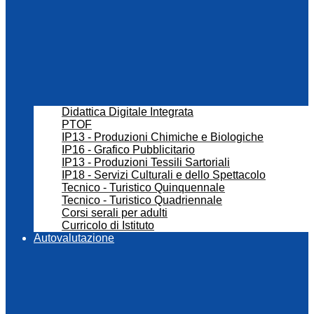
Didattica Digitale Integrata
PTOF
IP13 - Produzioni Chimiche e Biologiche
IP16 - Grafico Pubblicitario
IP13 - Produzioni Tessili Sartoriali
IP18 - Servizi Culturali e dello Spettacolo
Tecnico - Turistico Quinquennale
Tecnico - Turistico Quadriennale
Corsi serali per adulti
Curricolo di Istituto
Autovalutazione