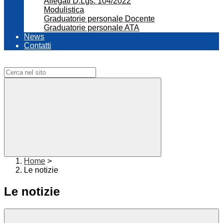
Allegati D.Lgs. 104/2022
Modulistica
Graduatorie personale Docente
Graduatorie personale ATA
News
Contatti
Campo di ricerca per le pagine del sito
Home
>
Le notizie
Le notizie