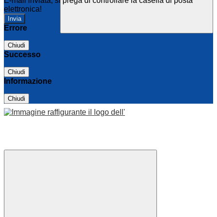
E-mail inviata, si prega di controllare la casella di posta
elettronica!
Errore
Chiudi
Successo
Chiudi
Informazione
Chiudi