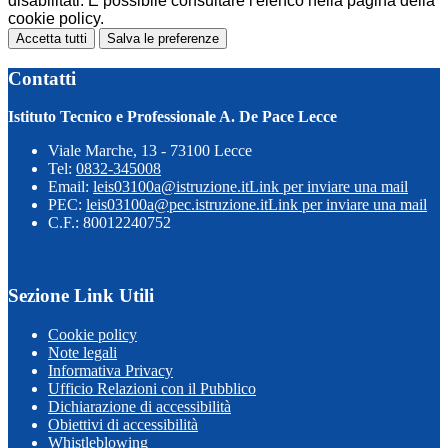
disabilitati. È possibile consultare l'elenco nella pagina della
cookie policy.
Accetta tutti
Salva le preferenze
Contatti
Istituto Tecnico e Professionale A. De Pace Lecce
Viale Marche, 13 - 73100 Lecce
Tel:
0832-345008
Email:
leis03100a@istruzione.it
Link per inviare una mail
PEC:
leis03100a@pec.istruzione.it
Link per inviare una mail
C.F.: 80012240752
Sezione Link Utili
Cookie policy
Note legali
Informativa Privacy
Ufficio Relazioni con il Pubblico
Dichiarazione di accessibilità
Obiettivi di accessibilità
Whistleblowing