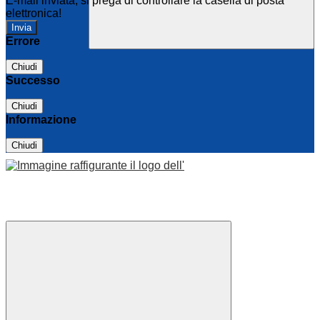
E-mail inviata, si prega di controllare la casella di posta
elettronica!
Errore
Chiudi
Successo
Chiudi
Informazione
Chiudi