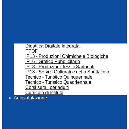
Didattica Digitale Integrata
PTOF
IP13 - Produzioni Chimiche e Biologiche
IP16 - Grafico Pubblicitario
IP13 - Produzioni Tessili Sartoriali
IP18 - Servizi Culturali e dello Spettacolo
Tecnico - Turistico Quinquennale
Tecnico - Turistico Quadriennale
Corsi serali per adulti
Curricolo di Istituto
Autovalutazione