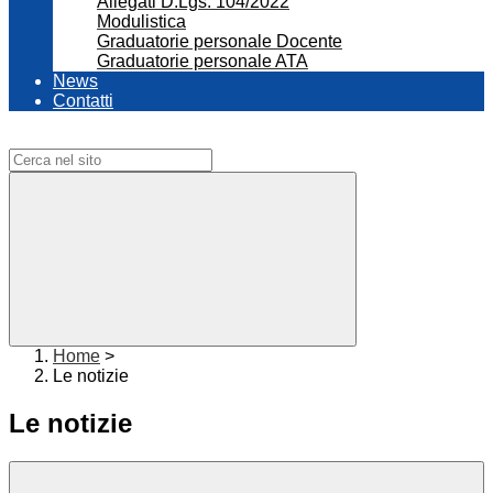
Allegati D.Lgs. 104/2022
Modulistica
Graduatorie personale Docente
Graduatorie personale ATA
News
Contatti
Campo di ricerca per le pagine del sito
Home
>
Le notizie
Le notizie