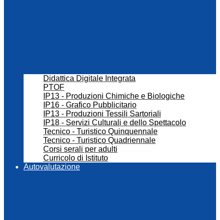
Didattica Digitale Integrata
PTOF
IP13 - Produzioni Chimiche e Biologiche
IP16 - Grafico Pubblicitario
IP13 - Produzioni Tessili Sartoriali
IP18 - Servizi Culturali e dello Spettacolo
Tecnico - Turistico Quinquennale
Tecnico - Turistico Quadriennale
Corsi serali per adulti
Curricolo di Istituto
Autovalutazione