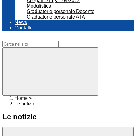
Allegati D.Lgs. 104/2022
Modulistica
Graduatorie personale Docente
Graduatorie personale ATA
News
Contatti
Campo di ricerca per le pagine del sito
Home
>
Le notizie
Le notizie