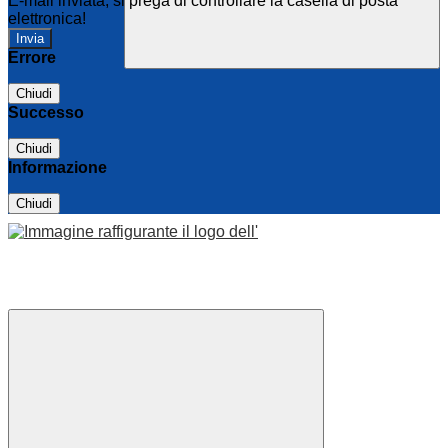
E-mail inviata, si prega di controllare la casella di posta
elettronica!
Errore
Chiudi
Successo
Chiudi
Informazione
Chiudi