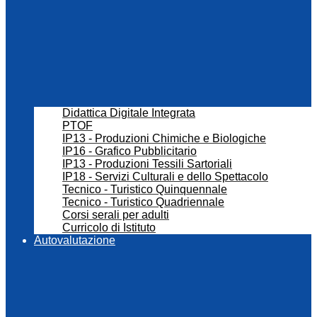
Didattica Digitale Integrata
PTOF
IP13 - Produzioni Chimiche e Biologiche
IP16 - Grafico Pubblicitario
IP13 - Produzioni Tessili Sartoriali
IP18 - Servizi Culturali e dello Spettacolo
Tecnico - Turistico Quinquennale
Tecnico - Turistico Quadriennale
Corsi serali per adulti
Curricolo di Istituto
Autovalutazione