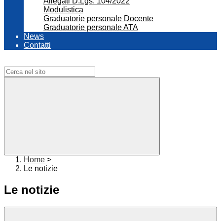
Allegati D.Lgs. 104/2022
Modulistica
Graduatorie personale Docente
Graduatorie personale ATA
News
Contatti
Campo di ricerca per le pagine del sito
Home
>
Le notizie
Le notizie