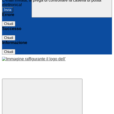
E-mail inviata, si prega di controllare la casella di posta
elettronica!
Errore
Chiudi
Successo
Chiudi
Informazione
Chiudi