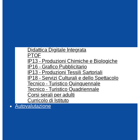
Didattica Digitale Integrata
PTOF
IP13 - Produzioni Chimiche e Biologiche
IP16 - Grafico Pubblicitario
IP13 - Produzioni Tessili Sartoriali
IP18 - Servizi Culturali e dello Spettacolo
Tecnico - Turistico Quinquennale
Tecnico - Turistico Quadriennale
Corsi serali per adulti
Curricolo di Istituto
Autovalutazione