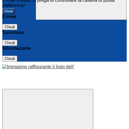
E-mail inviata, si prega di controllare la casella di posta
elettronica!
Errore
Chiudi
Successo
Chiudi
Informazione
Chiudi