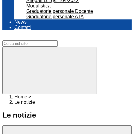
Allegati D.Lgs. 104/2022
Modulistica
Graduatorie personale Docente
Graduatorie personale ATA
News
Contatti
Campo di ricerca per le pagine del sito
Home
>
Le notizie
Le notizie