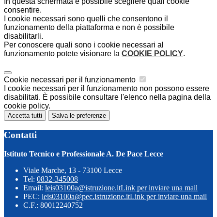
In questa schermata è possibile scegliere quali cookie
consentire.
I cookie necessari sono quelli che consentono il
funzionamento della piattaforma e non è possibile
disabilitarli.
Per conoscere quali sono i cookie necessari al
funzionamento potete visionare la
COOKIE POLICY
.
Cookie necessari per il funzionamento
I cookie necessari per il funzionamento non possono essere
disabilitati. È possibile consultare l'elenco nella pagina della
cookie policy.
Accetta tutti
Salva le preferenze
Contatti
Istituto Tecnico e Professionale A. De Pace Lecce
Viale Marche, 13 - 73100 Lecce
Tel:
0832-345008
Email:
leis03100a@istruzione.it
Link per inviare una mail
PEC:
leis03100a@pec.istruzione.it
Link per inviare una mail
C.F.: 80012240752