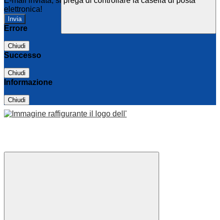
E-mail inviata, si prega di controllare la casella di posta
elettronica!
Errore
Chiudi
Successo
Chiudi
Informazione
Chiudi