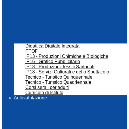
Didattica Digitale Integrata
PTOF
IP13 - Produzioni Chimiche e Biologiche
IP16 - Grafico Pubblicitario
IP13 - Produzioni Tessili Sartoriali
IP18 - Servizi Culturali e dello Spettacolo
Tecnico - Turistico Quinquennale
Tecnico - Turistico Quadriennale
Corsi serali per adulti
Curricolo di Istituto
Autovalutazione