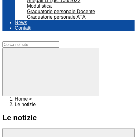
Allegati D.Lgs. 104/2022
Modulistica
Graduatorie personale Docente
Graduatorie personale ATA
News
Contatti
Campo di ricerca per le pagine del sito
Home
>
Le notizie
Le notizie