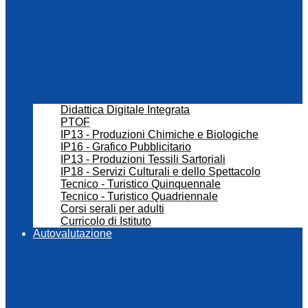
Didattica Digitale Integrata
PTOF
IP13 - Produzioni Chimiche e Biologiche
IP16 - Grafico Pubblicitario
IP13 - Produzioni Tessili Sartoriali
IP18 - Servizi Culturali e dello Spettacolo
Tecnico - Turistico Quinquennale
Tecnico - Turistico Quadriennale
Corsi serali per adulti
Curricolo di Istituto
Autovalutazione