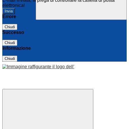
E-mail inviata, si prega di controllare la casella di posta
elettronica!
Errore
Chiudi
Successo
Chiudi
Informazione
Chiudi