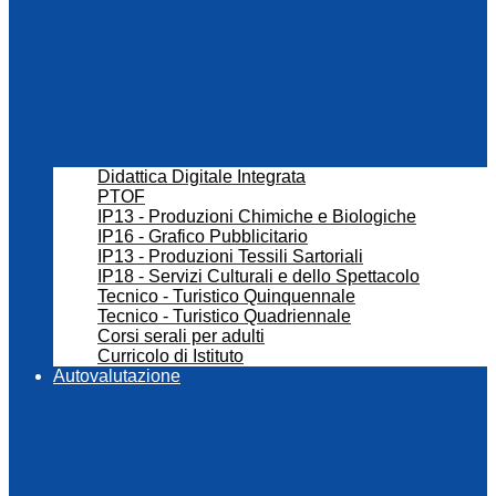
Didattica Digitale Integrata
PTOF
IP13 - Produzioni Chimiche e Biologiche
IP16 - Grafico Pubblicitario
IP13 - Produzioni Tessili Sartoriali
IP18 - Servizi Culturali e dello Spettacolo
Tecnico - Turistico Quinquennale
Tecnico - Turistico Quadriennale
Corsi serali per adulti
Curricolo di Istituto
Autovalutazione