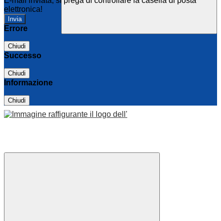
E-mail inviata, si prega di controllare la casella di posta
elettronica!
Errore
Chiudi
Successo
Chiudi
Informazione
Chiudi