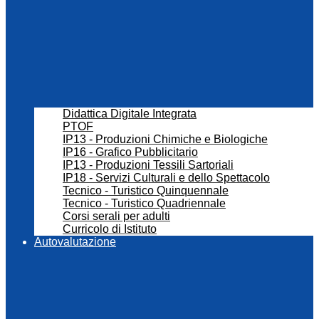
Didattica Digitale Integrata
PTOF
IP13 - Produzioni Chimiche e Biologiche
IP16 - Grafico Pubblicitario
IP13 - Produzioni Tessili Sartoriali
IP18 - Servizi Culturali e dello Spettacolo
Tecnico - Turistico Quinquennale
Tecnico - Turistico Quadriennale
Corsi serali per adulti
Curricolo di Istituto
Autovalutazione