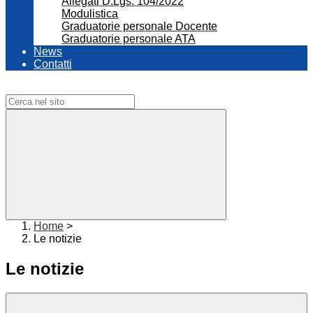
Allegati D.Lgs. 104/2022
Modulistica
Graduatorie personale Docente
Graduatorie personale ATA
News
Contatti
Campo di ricerca per le pagine del sito
Home
>
Le notizie
Le notizie