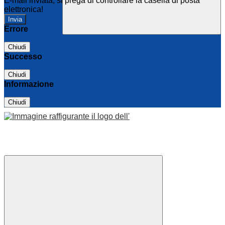
E-mail inviata, si prega di controllare la casella di posta
elettronica!
Errore
Chiudi
Successo
Chiudi
Informazione
Chiudi