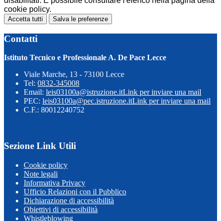
disabilitati. È possibile consultare l'elenco nella pagina della
cookie policy.
Accetta tutti
Salva le preferenze
Contatti
Istituto Tecnico e Professionale A. De Pace Lecce
Viale Marche, 13 - 73100 Lecce
Tel:
0832-345008
Email:
leis03100a@istruzione.it
Link per inviare una mail
PEC:
leis03100a@pec.istruzione.it
Link per inviare una mail
C.F.: 80012240752
Sezione Link Utili
Cookie policy
Note legali
Informativa Privacy
Ufficio Relazioni con il Pubblico
Dichiarazione di accessibilità
Obiettivi di accessibilità
Whistleblowing