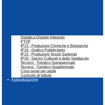
Didattica Digitale Integrata
PTOF
IP13 - Produzioni Chimiche e Biologiche
IP16 - Grafico Pubblicitario
IP13 - Produzioni Tessili Sartoriali
IP18 - Servizi Culturali e dello Spettacolo
Tecnico - Turistico Quinquennale
Tecnico - Turistico Quadriennale
Corsi serali per adulti
Curricolo di Istituto
Autovalutazione