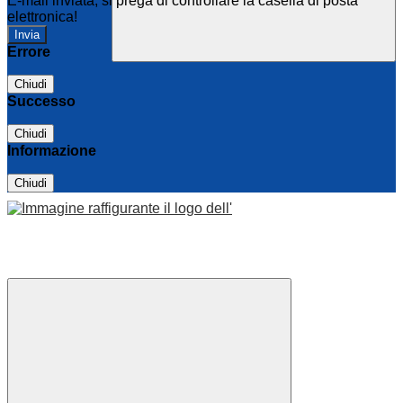
E-mail inviata, si prega di controllare la casella di posta
elettronica!
Errore
Chiudi
Successo
Chiudi
Informazione
Chiudi