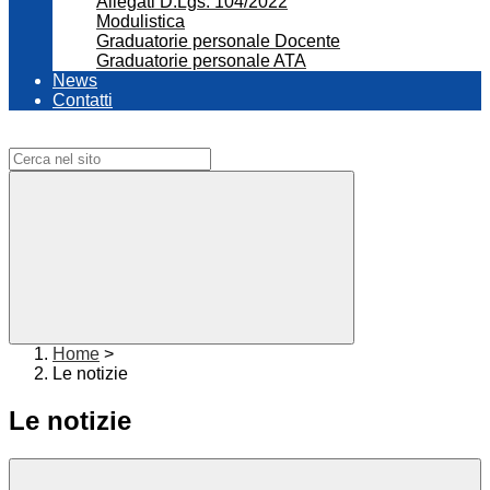
Allegati D.Lgs. 104/2022
Modulistica
Graduatorie personale Docente
Graduatorie personale ATA
News
Contatti
Campo di ricerca per le pagine del sito
Home
>
Le notizie
Le notizie