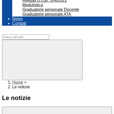
Allegati D.Lgs. 104/2022
Modulistica
Graduatorie personale Docente
Graduatorie personale ATA
News
Contatti
Campo di ricerca per le pagine del sito
Home
>
Le notizie
Le notizie