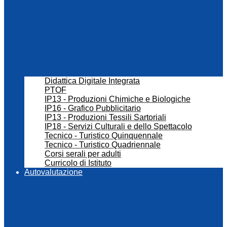
Didattica Digitale Integrata
PTOF
IP13 - Produzioni Chimiche e Biologiche
IP16 - Grafico Pubblicitario
IP13 - Produzioni Tessili Sartoriali
IP18 - Servizi Culturali e dello Spettacolo
Tecnico - Turistico Quinquennale
Tecnico - Turistico Quadriennale
Corsi serali per adulti
Curricolo di Istituto
Autovalutazione