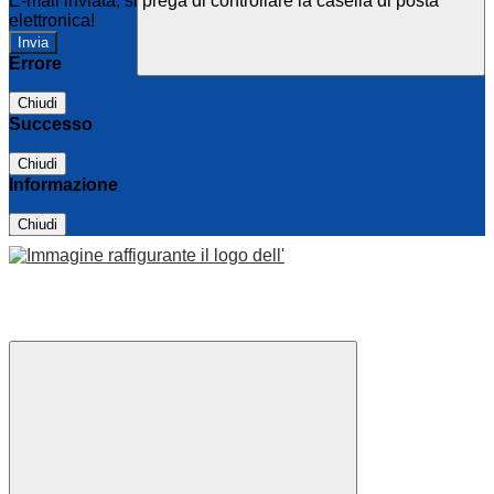
E-mail inviata, si prega di controllare la casella di posta
elettronica!
Errore
Chiudi
Successo
Chiudi
Informazione
Chiudi