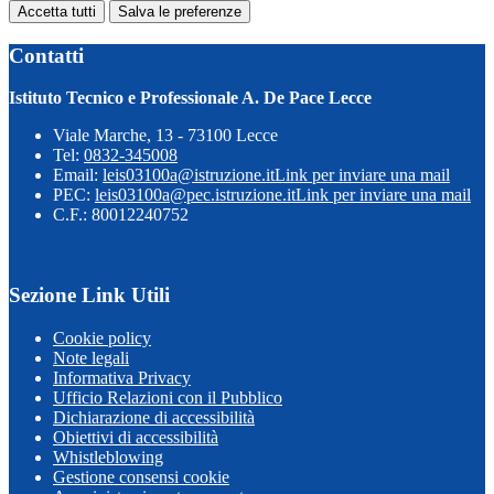
Accetta tutti
Salva le preferenze
Contatti
Istituto Tecnico e Professionale A. De Pace Lecce
Viale Marche, 13 - 73100 Lecce
Tel:
0832-345008
Email:
leis03100a@istruzione.it
Link per inviare una mail
PEC:
leis03100a@pec.istruzione.it
Link per inviare una mail
C.F.: 80012240752
Sezione Link Utili
Cookie policy
Note legali
Informativa Privacy
Ufficio Relazioni con il Pubblico
Dichiarazione di accessibilità
Obiettivi di accessibilità
Whistleblowing
Gestione consensi cookie