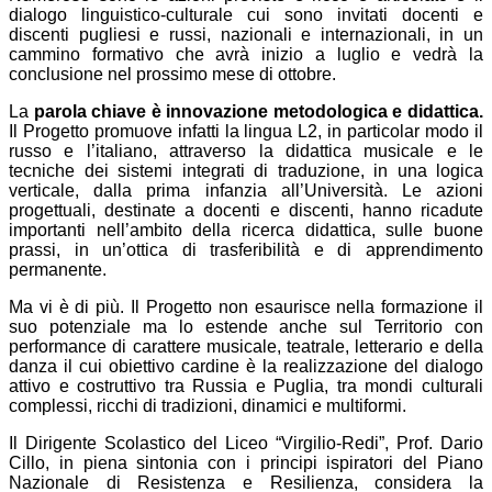
dialogo linguistico-culturale cui sono invitati docenti e
discenti pugliesi e russi, nazionali e internazionali, in un
cammino formativo che avrà inizio a luglio e vedrà la
conclusione nel prossimo mese di ottobre.
La
parola chiave è innovazione metodologica e didattica.
Il Progetto promuove infatti la lingua L2, in particolar modo il
russo e l’italiano, attraverso la didattica musicale e le
tecniche dei sistemi integrati di traduzione, in una logica
verticale, dalla prima infanzia all’Università. Le azioni
progettuali, destinate a docenti e discenti, hanno ricadute
importanti nell’ambito della ricerca didattica, sulle buone
prassi, in un’ottica di trasferibilità e di apprendimento
permanente.
Ma vi è di più. Il Progetto non esaurisce nella formazione il
suo potenziale ma lo estende anche sul Territorio con
performance di carattere musicale, teatrale, letterario e della
danza il cui obiettivo cardine è la realizzazione del dialogo
attivo e costruttivo tra Russia e Puglia, tra mondi culturali
complessi, ricchi di tradizioni, dinamici e multiformi.
Il Dirigente Scolastico del Liceo “Virgilio-Redi”, Prof. Dario
Cillo, in piena sintonia con i principi ispiratori del Piano
Nazionale di Resistenza e Resilienza, considera la