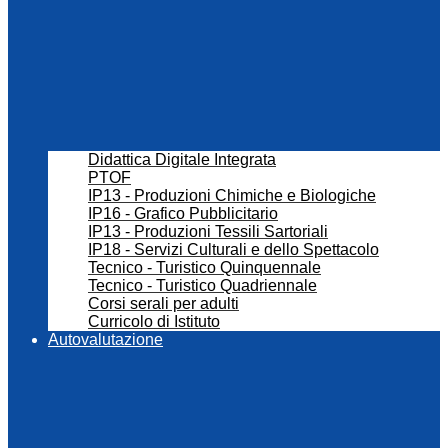
Didattica Digitale Integrata
PTOF
IP13 - Produzioni Chimiche e Biologiche
IP16 - Grafico Pubblicitario
IP13 - Produzioni Tessili Sartoriali
IP18 - Servizi Culturali e dello Spettacolo
Tecnico - Turistico Quinquennale
Tecnico - Turistico Quadriennale
Corsi serali per adulti
Curricolo di Istituto
Autovalutazione