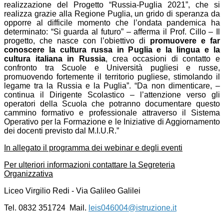
realizzazione del Progetto “Russia-Puglia 2021”, che si
realizza grazie alla Regione Puglia, un grido di speranza da
opporre al difficile momento che l’ondata pandemica ha
determinato: “Si guarda al futuro” – afferma il Prof. Cillo – Il
progetto, che nasce con l’obiettivo di
promuovere e far
conoscere la cultura russa in Puglia e la lingua e la
cultura italiana in Russia
, crea occasioni di contatto e
confronto tra Scuole e Università pugliesi e russe,
promuovendo fortemente il territorio pugliese, stimolando il
legame tra la Russia e la Puglia”. “Da non dimenticare, –
continua il Dirigente Scolastico – l’attenzione verso gli
operatori della Scuola che potranno documentare questo
cammino formativo e professionale attraverso il Sistema
Operativo per la Formazione e le Iniziative di Aggiornamento
dei docenti previsto dal M.I.U.R.”
In allegato il programma dei webinar e degli eventi
Per ulteriori informazioni contattare la Segreteria
Organizzativa
Liceo Virgilio Redi - Via Galileo Galilei
Tel. 0832 351724 Mail.
leis046004@istruzione.it