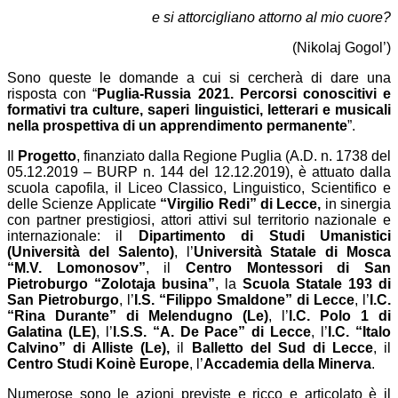
e si attorcigliano attorno al mio cuore?
(Nikolaj Gogol’)
Sono queste le domande a cui si cercherà di dare una
risposta con “
Puglia-Russia 2021. Percorsi conoscitivi e
formativi tra culture, saperi linguistici, letterari e musicali
nella prospettiva di un apprendimento permanente
”.
Il
Progetto
, finanziato dalla Regione Puglia (A.D. n. 1738 del
05.12.2019 – BURP n. 144 del 12.12.2019), è attuato dalla
scuola capofila, il Liceo Classico, Linguistico, Scientifico e
delle Scienze Applicate
“Virgilio Redi” di Lecce,
in sinergia
con partner prestigiosi, attori attivi sul territorio nazionale e
internazionale: il
Dipartimento di Studi Umanistici
(Università del Salento)
, l’
Università Statale di Mosca
“M.V. Lomonosov”
, il
Centro Montessori di San
Pietroburgo “Zolotaja busina”
, la
Scuola Statale 193 di
San Pietroburgo
, l’
I.S. “Filippo Smaldone” di Lecce
, l’
I.C.
“Rina Durante” di Melendugno (Le)
, l’
I.C. Polo 1 di
Galatina (LE)
, l’
I.S.S. “A. De Pace” di Lecce
, l’
I.C. “Italo
Calvino” di Alliste (Le),
il
Balletto del Sud di Lecce
, il
Centro Studi Koinè Europe
, l’
Accademia della Minerva
.
Numerose sono le azioni previste e ricco e articolato è il