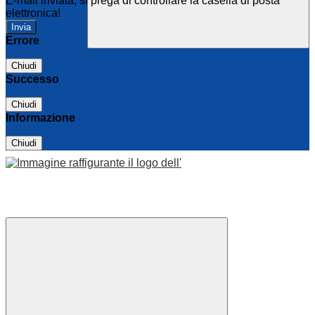
E-mail inviata, si prega di controllare la casella di posta
elettronica!
Errore
Chiudi
Successo
Chiudi
Informazione
Chiudi