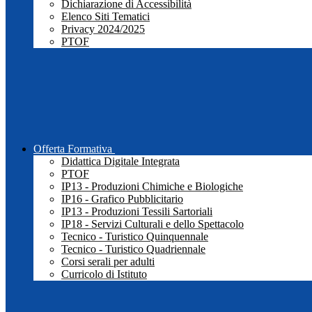
Dichiarazione di Accessibilità
Elenco Siti Tematici
Privacy 2024/2025
PTOF
Offerta Formativa
Didattica Digitale Integrata
PTOF
IP13 - Produzioni Chimiche e Biologiche
IP16 - Grafico Pubblicitario
IP13 - Produzioni Tessili Sartoriali
IP18 - Servizi Culturali e dello Spettacolo
Tecnico - Turistico Quinquennale
Tecnico - Turistico Quadriennale
Corsi serali per adulti
Curricolo di Istituto