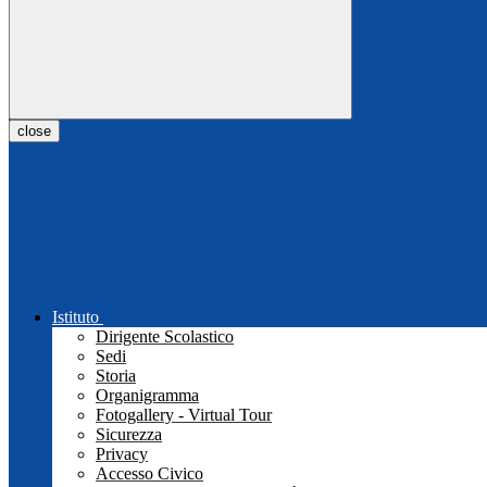
close
Istituto
Dirigente Scolastico
Sedi
Storia
Organigramma
Fotogallery - Virtual Tour
Sicurezza
Privacy
Accesso Civico