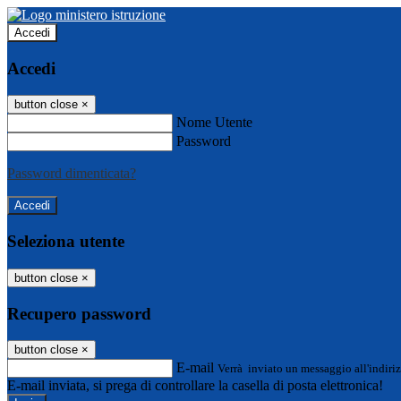
Accedi
Accedi
button close
×
Nome Utente
Password
Password dimenticata?
Seleziona utente
button close
×
Recupero password
button close
×
E-mail
Verrà inviato un messaggio all'indiriz
E-mail inviata, si prega di controllare la casella di posta elettronica!