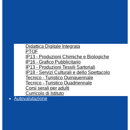
Didattica Digitale Integrata
PTOF
IP13 - Produzioni Chimiche e Biologiche
IP16 - Grafico Pubblicitario
IP13 - Produzioni Tessili Sartoriali
IP18 - Servizi Culturali e dello Spettacolo
Tecnico - Turistico Quinquennale
Tecnico - Turistico Quadriennale
Corsi serali per adulti
Curricolo di Istituto
Autovalutazione