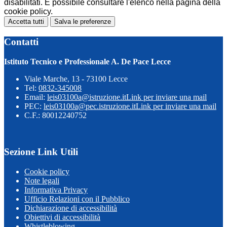
disabilitati. È possibile consultare l'elenco nella pagina della
cookie policy.
Accetta tutti
Salva le preferenze
Contatti
Istituto Tecnico e Professionale A. De Pace Lecce
Viale Marche, 13 - 73100 Lecce
Tel:
0832-345008
Email:
leis03100a@istruzione.it
Link per inviare una mail
PEC:
leis03100a@pec.istruzione.it
Link per inviare una mail
C.F.: 80012240752
Sezione Link Utili
Cookie policy
Note legali
Informativa Privacy
Ufficio Relazioni con il Pubblico
Dichiarazione di accessibilità
Obiettivi di accessibilità
Whistleblowing