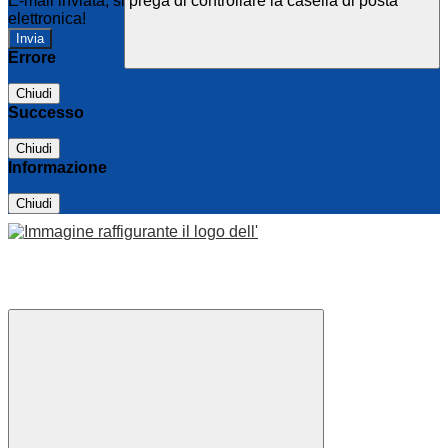
E-mail inviata, si prega di controllare la casella di posta
elettronica!
Errore
Chiudi
Successo
Chiudi
Informazione
Chiudi