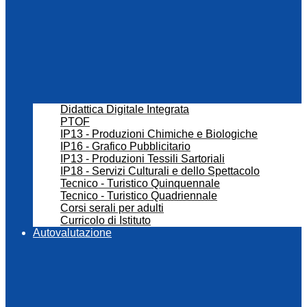
Didattica Digitale Integrata
PTOF
IP13 - Produzioni Chimiche e Biologiche
IP16 - Grafico Pubblicitario
IP13 - Produzioni Tessili Sartoriali
IP18 - Servizi Culturali e dello Spettacolo
Tecnico - Turistico Quinquennale
Tecnico - Turistico Quadriennale
Corsi serali per adulti
Curricolo di Istituto
Autovalutazione