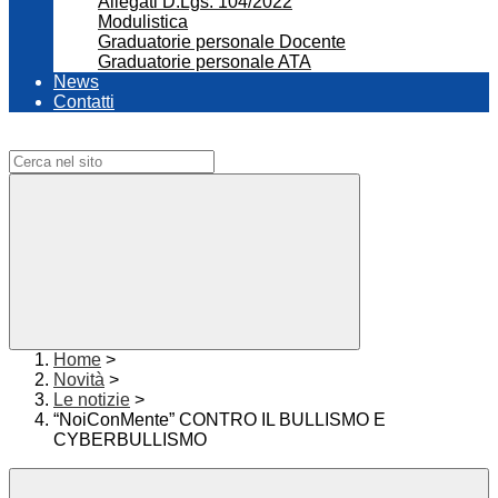
Allegati D.Lgs. 104/2022
Modulistica
Graduatorie personale Docente
Graduatorie personale ATA
News
Contatti
Campo di ricerca per le pagine del sito
Home
>
Novità
>
Le notizie
>
“NoiConMente” CONTRO IL BULLISMO E
CYBERBULLISMO