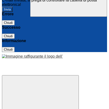
E-mail inviata, si prega di controllare la casella di posta
elettronica!
Errore
Chiudi
Successo
Chiudi
Informazione
Chiudi