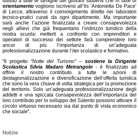
Istituto a tutte le famiglie dei giovani studenti che in fase di
orientamento
vogliono iscriversi all’Iis ‘Antonietta De Pace’
di Lecce, attraverso il coinvolgimento diretto nei laboratori
tecnico-pratici curati da ogni dipartimento. Ma importante
sarà anche l’azione finalizzata a creare consapevolezza
negli allievi che già frequentano l’indirizzo turistico della
nostra scuola: metterli a confronto con imprenditori e
operatori di successo del settore farà comprendere loro
ancor di più l’importanza di un’adeguata
professionalizzazione durante l’iter scolastico e formativo.
“Il progetto
“Notte del Turismo” –
sostiene la Dirigente
Scolastica Silvia Madaro Metrangolo
-
è finalizzato ad
offrire il nostro contributo a tutte le azioni di
destagionalizzazione e diversificazione dell’offerta turistica
che sono la vera chiave di volta strategica per la promozione
del territorio. Solo un’adeguata professionalizzazione degli
addetti e una spiccata consapevolezza dell’importanza del
loro contributo per lo sviluppo del Salento possono attivare il
circolo virtuoso necessario sia dal punto di vista economico
che sociale”.
Notizie