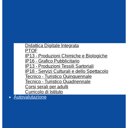
Didattica Digitale Integrata
PTOF
IP13 - Produzioni Chimiche e Biologiche
IP16 - Grafico Pubblicitario
IP13 - Produzioni Tessili Sartoriali
IP18 - Servizi Culturali e dello Spettacolo
Tecnico - Turistico Quinquennale
Tecnico - Turistico Quadriennale
Corsi serali per adulti
Curricolo di Istituto
Autovalutazione