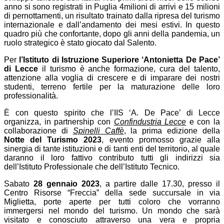
anno si sono registrati in Puglia 4milioni di arrivi e 15 milioni
di pernottamenti, un risultato trainato dalla ripresa del turismo
internazionale e dall’andamento dei mesi estivi. In questo
quadro più che confortante, dopo gli anni della pandemia, un
ruolo strategico è stato giocato dal Salento.
Per
l’Istituto di Istruzione Superiore ‘Antonietta De Pace’
di Lecce
il turismo è anche formazione, cura del talento,
attenzione alla voglia di crescere e di imparare dei nostri
studenti, terreno fertile per la maturazione delle loro
professionalità.
È con questo spirito che l’IIS ‘A. De Pace’ di Lecce
organizza, in partnership con
Confindustria Lecce
e con la
collaborazione di
Spinelli Caffè
, la prima edizione della
Notte del Turismo 2023
, evento promosso grazie alla
sinergia di tante istituzioni e di tanti enti del territorio, al quale
daranno il loro fattivo contributo tutti gli indirizzi sia
dell’Istituto Professionale che dell’Istituto Tecnico.
Sabato
28 gennaio 2023
, a partire dalle 17.30, presso il
Centro Risorse “Freccia” della sede succursale in via
Miglietta, porte aperte per tutti coloro che vorranno
immergersi nel mondo del turismo. Un mondo che sarà
visitato e conosciuto attraverso una vera e propria