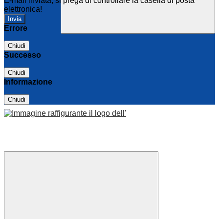
E-mail inviata, si prega di controllare la casella di posta
elettronica!
Errore
Chiudi
Successo
Chiudi
Informazione
Chiudi