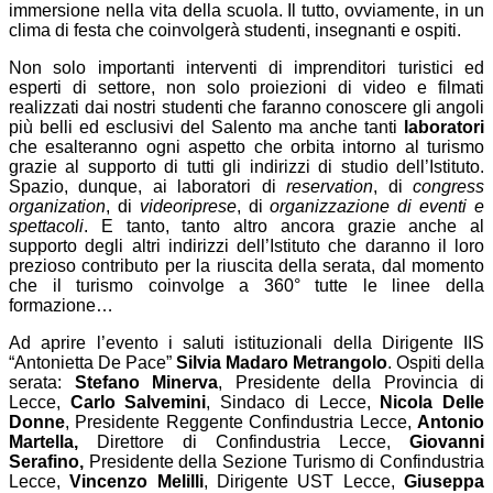
immersione nella vita della scuola. Il tutto, ovviamente, in un
clima di festa che coinvolgerà studenti, insegnanti e ospiti.
Non solo importanti interventi di imprenditori turistici ed
esperti di settore, non solo proiezioni di video e filmati
realizzati dai nostri studenti che faranno conoscere gli angoli
più belli ed esclusivi del Salento ma anche tanti
laboratori
che esalteranno ogni aspetto che orbita intorno al turismo
grazie al supporto di tutti gli indirizzi di studio dell’Istituto.
Spazio, dunque, ai laboratori di
reservation
, di
congress
organization
, di
videoriprese
, di
organizzazione di eventi e
spettacoli
. E tanto, tanto altro ancora grazie anche al
supporto degli altri indirizzi dell’Istituto che daranno il loro
prezioso contributo per la riuscita della serata, dal momento
che il turismo coinvolge a 360° tutte le linee della
formazione…
Ad aprire l’evento i saluti istituzionali della Dirigente IIS
“Antonietta De Pace”
Silvia Madaro Metrangolo
. Ospiti della
serata:
Stefano Minerva
, Presidente della Provincia di
Lecce,
Carlo Salvemini
, Sindaco di Lecce,
Nicola Delle
Donne
, Presidente Reggente Confindustria Lecce,
Antonio
Martella,
Direttore di Confindustria Lecce,
Giovanni
Serafino,
Presidente della Sezione Turismo di Confindustria
Lecce,
Vincenzo Melilli
, Dirigente UST Lecce,
Giuseppa