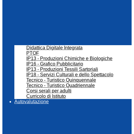
Didattica Digitale Integrata
PTOF
IP13 - Produzioni Chimiche e Biologiche
IP16 - Grafico Pubblicitario
IP13 - Produzioni Tessili Sartoriali
IP18 - Servizi Culturali e dello Spettacolo
Tecnico - Turistico Quinquennale
Tecnico - Turistico Quadriennale
Corsi serali per adulti
Curricolo di Istituto
Autovalutazione