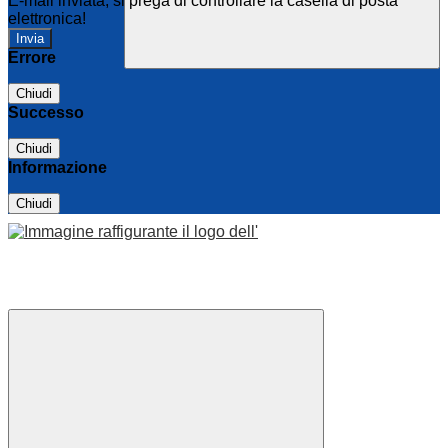
E-mail inviata, si prega di controllare la casella di posta
elettronica!
Errore
Chiudi
Successo
Chiudi
Informazione
Chiudi