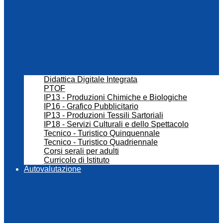
Didattica Digitale Integrata
PTOF
IP13 - Produzioni Chimiche e Biologiche
IP16 - Grafico Pubblicitario
IP13 - Produzioni Tessili Sartoriali
IP18 - Servizi Culturali e dello Spettacolo
Tecnico - Turistico Quinquennale
Tecnico - Turistico Quadriennale
Corsi serali per adulti
Curricolo di Istituto
Autovalutazione