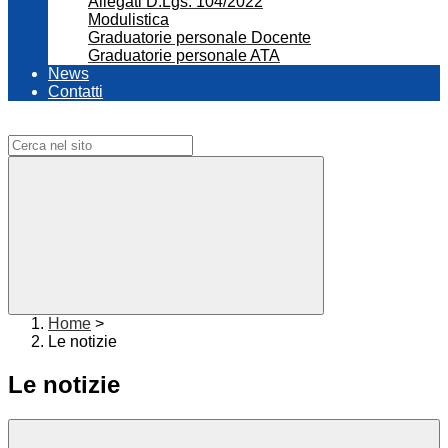
Allegati D.Lgs. 104/2022
Modulistica
Graduatorie personale Docente
Graduatorie personale ATA
News
Contatti
Campo di ricerca per le pagine del sito
Home
>
Le notizie
Le notizie