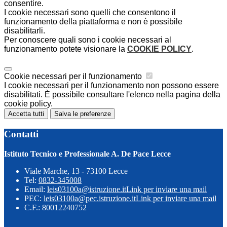
consentire.
I cookie necessari sono quelli che consentono il
funzionamento della piattaforma e non è possibile
disabilitarli.
Per conoscere quali sono i cookie necessari al
funzionamento potete visionare la
COOKIE POLICY
.
Cookie necessari per il funzionamento
I cookie necessari per il funzionamento non possono essere
disabilitati. È possibile consultare l'elenco nella pagina della
cookie policy.
Accetta tutti
Salva le preferenze
Contatti
Istituto Tecnico e Professionale A. De Pace Lecce
Viale Marche, 13 - 73100 Lecce
Tel:
0832-345008
Email:
leis03100a@istruzione.it
Link per inviare una mail
PEC:
leis03100a@pec.istruzione.it
Link per inviare una mail
C.F.: 80012240752