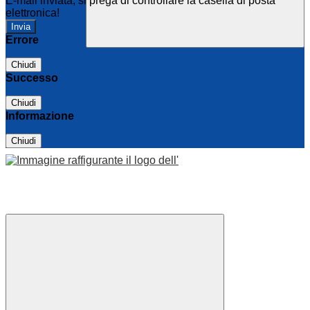
E-mail inviata, si prega di controllare la casella di posta
elettronica!
Errore
Chiudi
Successo
Chiudi
Informazione
Chiudi