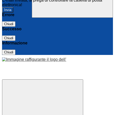
E-mail inviata, si prega di controllare la casella di posta
elettronica!
Errore
Chiudi
Successo
Chiudi
Informazione
Chiudi