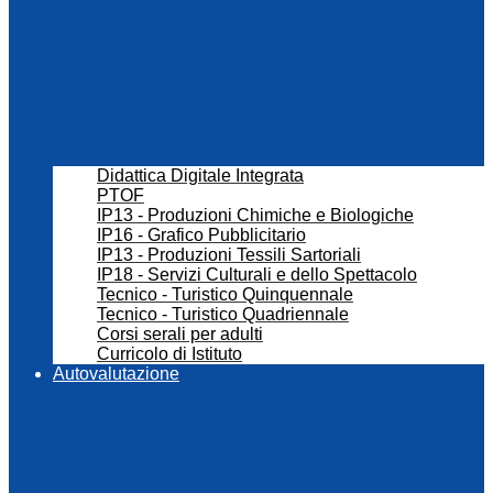
Didattica Digitale Integrata
PTOF
IP13 - Produzioni Chimiche e Biologiche
IP16 - Grafico Pubblicitario
IP13 - Produzioni Tessili Sartoriali
IP18 - Servizi Culturali e dello Spettacolo
Tecnico - Turistico Quinquennale
Tecnico - Turistico Quadriennale
Corsi serali per adulti
Curricolo di Istituto
Autovalutazione