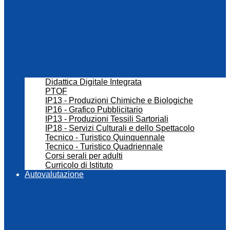
Didattica Digitale Integrata
PTOF
IP13 - Produzioni Chimiche e Biologiche
IP16 - Grafico Pubblicitario
IP13 - Produzioni Tessili Sartoriali
IP18 - Servizi Culturali e dello Spettacolo
Tecnico - Turistico Quinquennale
Tecnico - Turistico Quadriennale
Corsi serali per adulti
Curricolo di Istituto
Autovalutazione