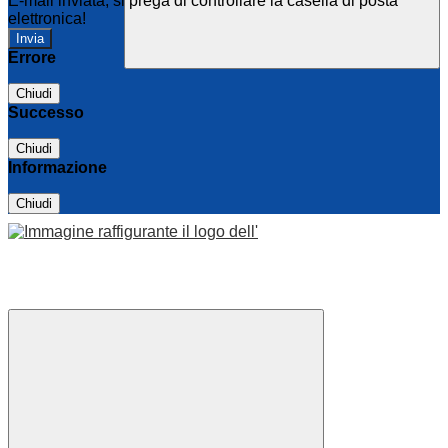
E-mail inviata, si prega di controllare la casella di posta
elettronica!
Errore
Chiudi
Successo
Chiudi
Informazione
Chiudi