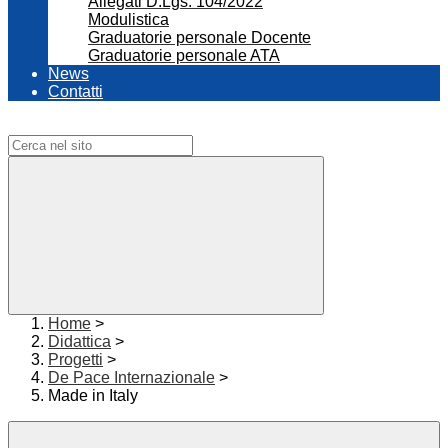
Allegati D.Lgs. 104/2022
Modulistica
Graduatorie personale Docente
Graduatorie personale ATA
News
Contatti
Campo di ricerca per le pagine del sito
Home
>
Didattica
>
Progetti
>
De Pace Internazionale
>
Made in Italy