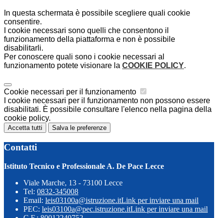
In questa schermata è possibile scegliere quali cookie
consentire.
I cookie necessari sono quelli che consentono il
funzionamento della piattaforma e non è possibile
disabilitarli.
Per conoscere quali sono i cookie necessari al
funzionamento potete visionare la
COOKIE POLICY
.
Cookie necessari per il funzionamento
I cookie necessari per il funzionamento non possono essere
disabilitati. È possibile consultare l'elenco nella pagina della
cookie policy.
Accetta tutti
Salva le preferenze
Contatti
Istituto Tecnico e Professionale A. De Pace Lecce
Viale Marche, 13 - 73100 Lecce
Tel:
0832-345008
Email:
leis03100a@istruzione.it
Link per inviare una mail
PEC:
leis03100a@pec.istruzione.it
Link per inviare una mail
C.F.: 80012240752