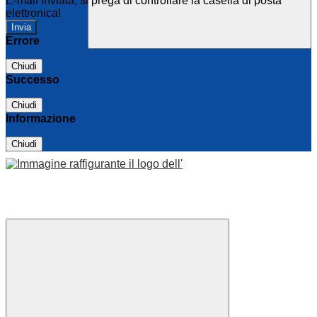
E-mail inviata, si prega di controllare la casella di posta
elettronica!
Errore
Chiudi
Successo
Chiudi
Informazione
Chiudi