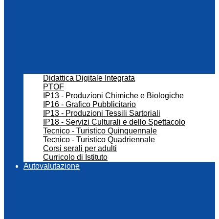
Didattica Digitale Integrata
PTOF
IP13 - Produzioni Chimiche e Biologiche
IP16 - Grafico Pubblicitario
IP13 - Produzioni Tessili Sartoriali
IP18 - Servizi Culturali e dello Spettacolo
Tecnico - Turistico Quinquennale
Tecnico - Turistico Quadriennale
Corsi serali per adulti
Curricolo di Istituto
Autovalutazione