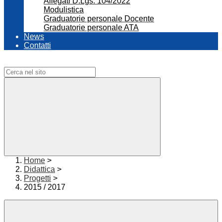
Allegati D.Lgs. 104/2022
Modulistica
Graduatorie personale Docente
Graduatorie personale ATA
News
Contatti
Campo di ricerca per le pagine del sito
Home
>
Didattica
>
Progetti
>
2015 / 2017