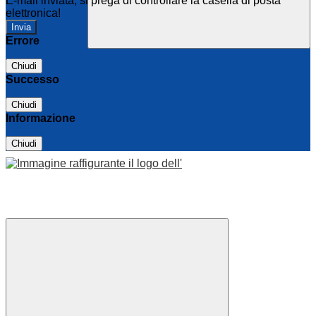
E-mail inviata, si prega di controllare la casella di posta
elettronica!
Errore
Chiudi
Successo
Chiudi
Informazione
Chiudi