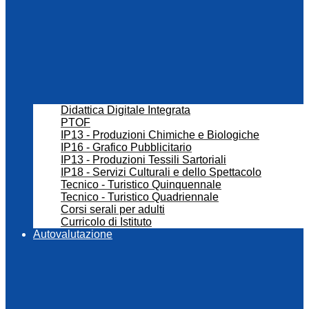
Didattica Digitale Integrata
PTOF
IP13 - Produzioni Chimiche e Biologiche
IP16 - Grafico Pubblicitario
IP13 - Produzioni Tessili Sartoriali
IP18 - Servizi Culturali e dello Spettacolo
Tecnico - Turistico Quinquennale
Tecnico - Turistico Quadriennale
Corsi serali per adulti
Curricolo di Istituto
Autovalutazione