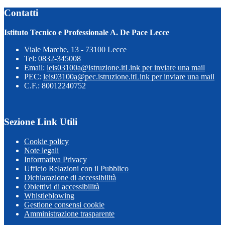
Contatti
Istituto Tecnico e Professionale A. De Pace Lecce
Viale Marche, 13 - 73100 Lecce
Tel:
0832-345008
Email:
leis03100a@istruzione.it
Link per inviare una mail
PEC:
leis03100a@pec.istruzione.it
Link per inviare una mail
C.F.: 80012240752
Sezione Link Utili
Cookie policy
Note legali
Informativa Privacy
Ufficio Relazioni con il Pubblico
Dichiarazione di accessibilità
Obiettivi di accessibilità
Whistleblowing
Gestione consensi cookie
Amministrazione trasparente