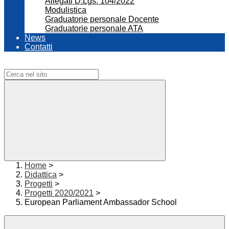
Allegati D.Lgs. 104/2022
Modulistica
Graduatorie personale Docente
Graduatorie personale ATA
News
Contatti
Campo di ricerca per le pagine del sito
Home
>
Didattica
>
Progetti
>
Progetti 2020/2021
>
European Parliament Ambassador School