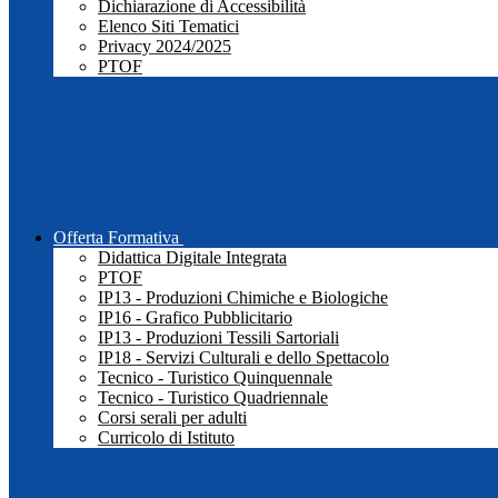
Dichiarazione di Accessibilità
Elenco Siti Tematici
Privacy 2024/2025
PTOF
Offerta Formativa
Didattica Digitale Integrata
PTOF
IP13 - Produzioni Chimiche e Biologiche
IP16 - Grafico Pubblicitario
IP13 - Produzioni Tessili Sartoriali
IP18 - Servizi Culturali e dello Spettacolo
Tecnico - Turistico Quinquennale
Tecnico - Turistico Quadriennale
Corsi serali per adulti
Curricolo di Istituto