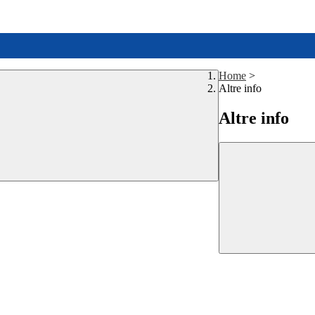
Home
>
Altre info
Altre info