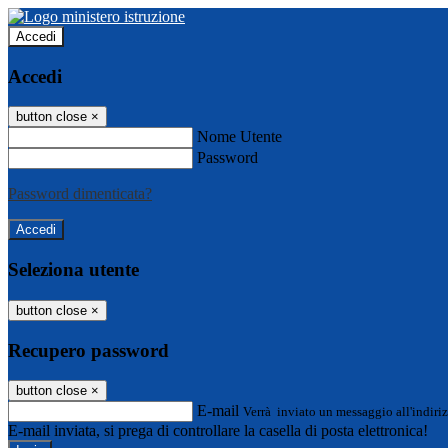
Accedi
Accedi
button close
×
Nome Utente
Password
Password dimenticata?
Seleziona utente
button close
×
Recupero password
button close
×
E-mail
Verrà inviato un messaggio all'indiriz
E-mail inviata, si prega di controllare la casella di posta elettronica!