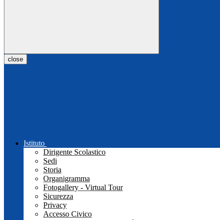
close
Istituto
Dirigente Scolastico
Sedi
Storia
Organigramma
Fotogallery - Virtual Tour
Sicurezza
Privacy
Accesso Civico