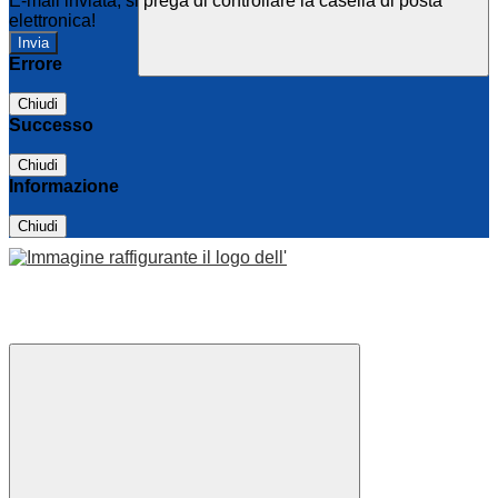
E-mail inviata, si prega di controllare la casella di posta
elettronica!
Errore
Chiudi
Successo
Chiudi
Informazione
Chiudi