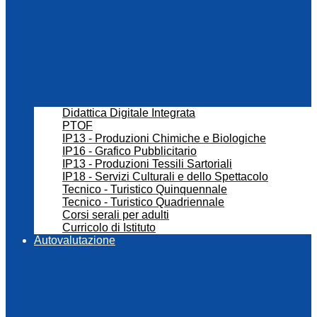
Didattica Digitale Integrata
PTOF
IP13 - Produzioni Chimiche e Biologiche
IP16 - Grafico Pubblicitario
IP13 - Produzioni Tessili Sartoriali
IP18 - Servizi Culturali e dello Spettacolo
Tecnico - Turistico Quinquennale
Tecnico - Turistico Quadriennale
Corsi serali per adulti
Curricolo di Istituto
Autovalutazione