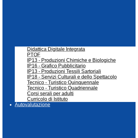
Didattica Digitale Integrata
PTOF
IP13 - Produzioni Chimiche e Biologiche
IP16 - Grafico Pubblicitario
IP13 - Produzioni Tessili Sartoriali
IP18 - Servizi Culturali e dello Spettacolo
Tecnico - Turistico Quinquennale
Tecnico - Turistico Quadriennale
Corsi serali per adulti
Curricolo di Istituto
Autovalutazione