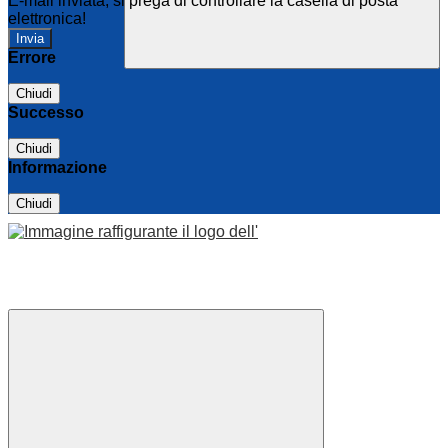
E-mail inviata, si prega di controllare la casella di posta
elettronica!
Errore
Chiudi
Successo
Chiudi
Informazione
Chiudi