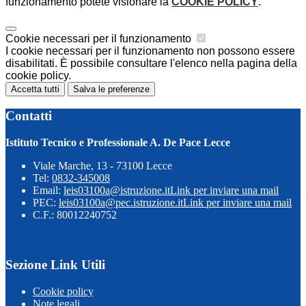
funzionamento potete visionare la
COOKIE POLICY
.
Cookie necessari per il funzionamento
I cookie necessari per il funzionamento non possono essere
disabilitati. È possibile consultare l'elenco nella pagina della
cookie policy.
Accetta tutti
Salva le preferenze
Contatti
Istituto Tecnico e Professionale A. De Pace Lecce
Viale Marche, 13 - 73100 Lecce
Tel:
0832-345008
Email:
leis03100a@istruzione.it
Link per inviare una mail
PEC:
leis03100a@pec.istruzione.it
Link per inviare una mail
C.F.: 80012240752
Sezione Link Utili
Cookie policy
Note legali